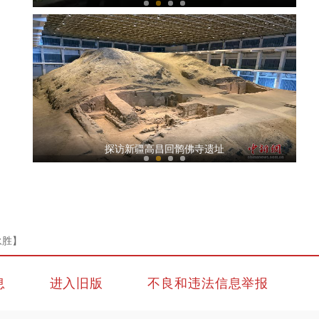
已经一人多高了！让袁隆平“挠头”的学生在新疆沙漠盐碱
地，用小黑麦实现袁老师的“禾下乘凉梦”
探访新疆高昌回鹘佛寺遗址
永胜】
袁隆平带了5年的邝翡婷博士 在新疆沙漠盐碱地种的小黑麦
息
进入旧版
不良和违法信息举报
比人还高