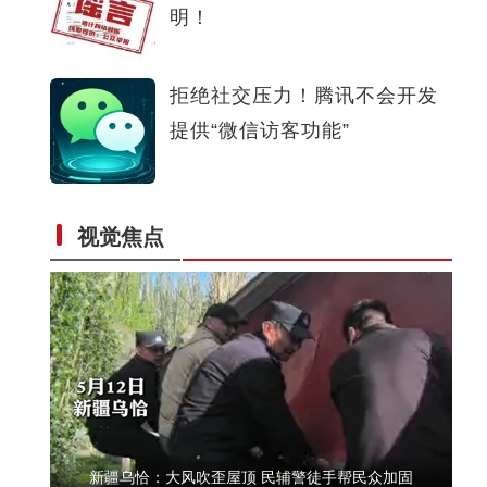
明！
比人还高
拒绝社交压力！腾讯不会开发
提供“微信访客功能”
大美边疆看我家丨买烤串还送舞蹈？男子摊位前跳起新疆舞
视觉焦点
新疆烤串摊主“一键跟随”
新疆乌恰：大风吹歪屋顶 民辅警徒手帮民众加固