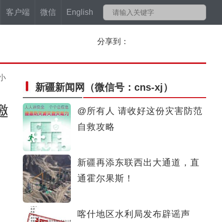
客户端
微信
English
分享到：
小
新疆新闻网
（微信号：cns-xj）
邀
@所有人 请收好这份灾害防范
自救攻略
新疆再添东联西出大通道，直
通霍尔果斯！
喀什地区水利局发布辟谣声
袁隆平带了5年的邝翡婷博士 在新疆沙漠盐碱地种的小黑麦