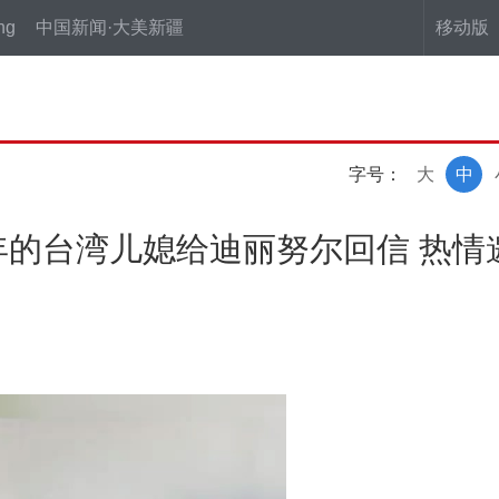
ng
中国新闻·大美新疆
移动版
字号：
大
中
年的台湾儿媳给迪丽努尔回信 热情