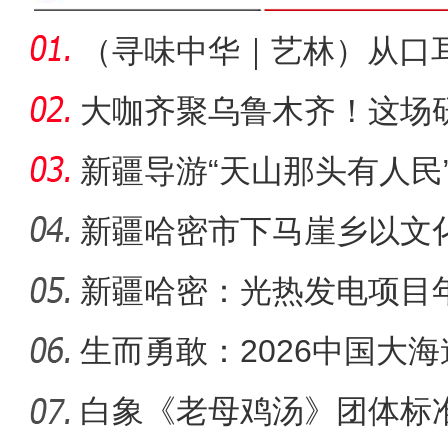
（寻味中华｜艺林）从口
达斡尔
大咖齐聚乌鲁木齐！这场
发展划
新疆导游“天山那头有人民
师：扩
新疆哈密市下马崖乡以文
新图景
新疆哈密：光热发电项目
生而勇敢：2026中国大
野拉力赛
白象《老母鸡汤》团体标