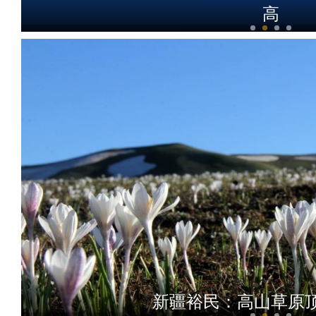
高
新疆：“犬”力以赴守护你 警
新疆裕民：高山草原