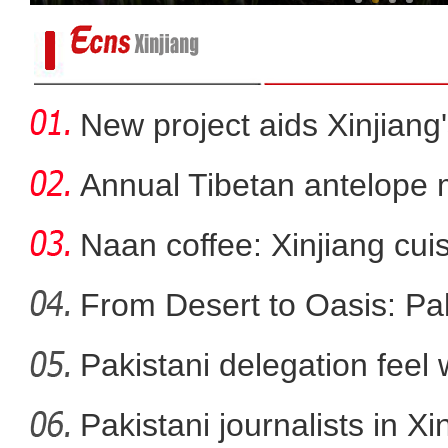
New project aids Xinjiang
Annual Tibetan antelope m
Naan coffee: Xinjiang cui
From Desert to Oasis: Paki
Pakistani delegation feel
在舞台乘风破浪的维妮娜，说
developm
Pakistani journalists in Xi