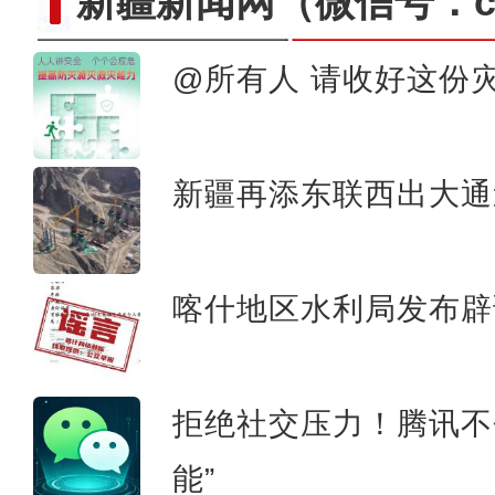
新疆新闻网
（微信号：cn
@所有人 请收好这份
在舞台乘风破浪的维妮娜，说
新疆再添东联西出大通
喀什地区水利局发布辟
拒绝社交压力！腾讯不
能”