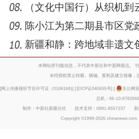
有了权威
（文化中国行）从织机到
绸的“
陈小江为第二期县市区党
新疆和静：跨地域非遗文
人专题
本网站所刊载信息，不代表中新社和中新网观点。 
未经授权禁止转载、摘编、复制及建立镜像，
[
网上传播视听节目许可证（0106168)
] [
京ICP证040655号
] [
京公网安备
总机：86-10-878266
制作：中新社新疆分社 技术支持：0991-8557237 新闻热线：
Copyright ©1999-2026 chinanews.com. 