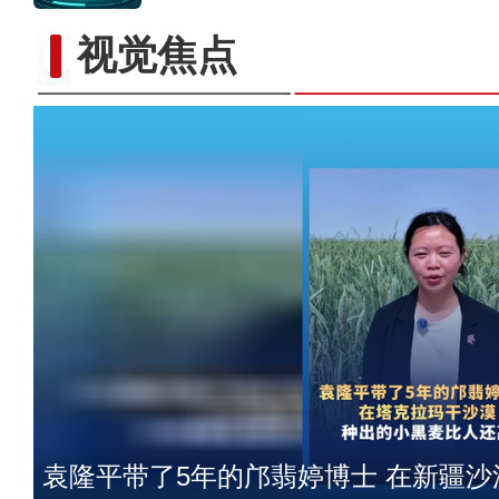
已经一人多高了！让袁隆平“挠头”的
视觉焦点
黑麦实现袁老师的“禾
袁隆平带了5年的邝翡婷博士 在新疆