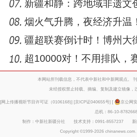
新疆和静：跨地域非遗文
人专题
烟火气升腾，夜经济升温
热闹
疆超联赛倒计时！博州大
超10000对！不用排队
约上线→
本网站所刊载信息，不代表中新社和中新网观点。 
未经授权禁止转载、摘编、复制及建立镜像，
[
网上传播视听节目许可证（0106168)
] [
京ICP证040655号
] [
京公网安备
总机：86-10-878266
制作：中新社新疆分社 技术支持：0991-8557237 新闻热线：
Copyright ©1999-2026 chinanews.com. 