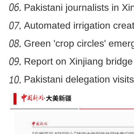
developm
Pakistani journalists in Xi
Automated irrigation create
Green 'crop circles' emer
Report on Xinjiang bridg
sa
Pakistani delegation visit
已经一人多高了！让袁隆平“挠头”的
黑麦实现袁老师的“禾