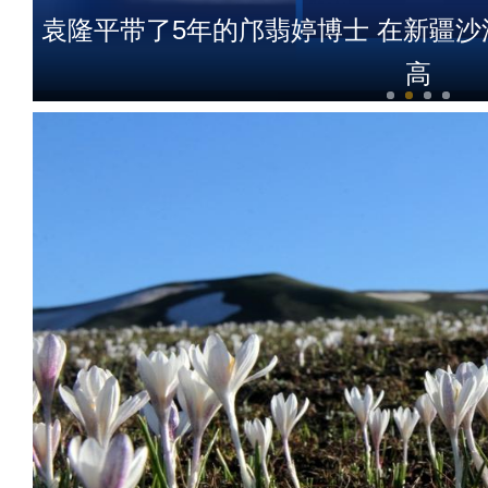
袁隆平带了5年的邝翡婷博士 在新疆
高