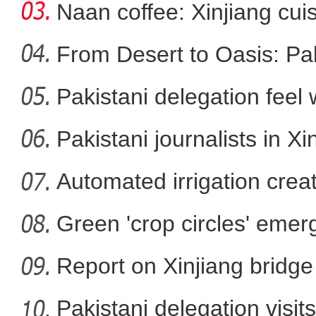
Naan coffee: Xinjiang cui
From Desert to Oasis: Paki
大美边疆看我家丨远嫁新疆11年的台
Pakistani delegation feel
邀约台湾同胞来畅游
developm
Pakistani journalists in Xi
Automated irrigation create
Green 'crop circles' emer
Report on Xinjiang bridg
sa
Pakistani delegation visit