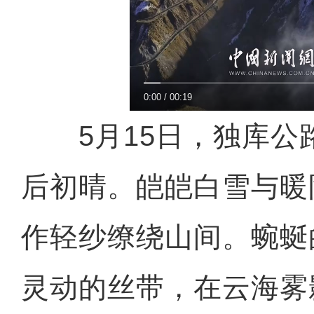
0:00
/
00:19
5月15日，独库公
后初晴。皑皑白雪与暖
作轻纱缭绕山间。蜿蜒
灵动的丝带，在云海雾