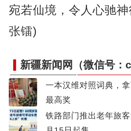
宛若仙境，令人心驰神
张镭)
新疆新闻网
（微信号：cn
一本汉维对照词典，拿
大美边疆看我家丨远嫁新疆11年的台
最高奖
邀约台湾同胞来畅游
铁路部门推出老年旅客
月15日起售