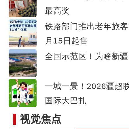
最高奖
《明月照他乡·山与
铁路部门推出老年旅客
月15日起售
全国示范区！为啥新疆
一城一景！2026疆超
国际大巴扎
视觉焦点
大美边疆看我家丨新疆库车：独库