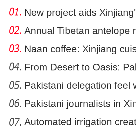
New project aids Xinjiang
Annual Tibetan antelope m
Naan coffee: Xinjiang cui
From Desert to Oasis: Paki
Pakistani delegation feel
《明月照他乡·山与
developm
Pakistani journalists in Xi
Automated irrigation create