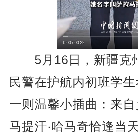
0:00
/
00:22
5月16日，新疆克
民警在护航内初班学生
一则温馨小插曲：来自
马提汗·哈马奇恰逢当