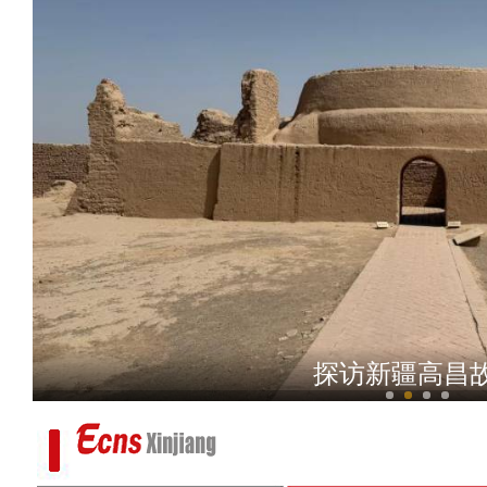
《明月照他乡·山与
探访新疆高昌