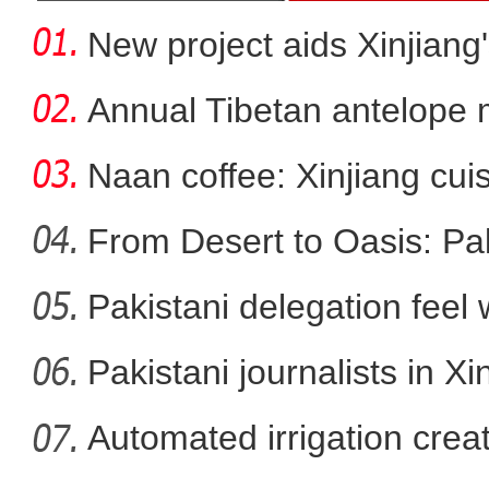
New project aids Xinjiang
Annual Tibetan antelope m
Naan coffee: Xinjiang cui
From Desert to Oasis: Paki
Pakistani delegation feel
大美边疆看我家丨新疆库车：独库
developm
Pakistani journalists in Xi
Automated irrigation create