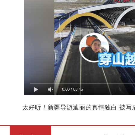
0:00
/
03:45
太好听！新疆导游迪丽的真情独白 被写