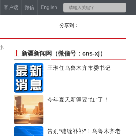
客户端
微信
English
分享到：
小
新疆新闻网
（微信号：cns-xj）
王琳任乌鲁木齐市委书记
今年夏天新疆要“红”了！
告别“缝缝补补”！乌鲁木齐老