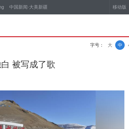
ng
中国新闻·大美新疆
移动版
字号：
大
中
白 被写成了歌