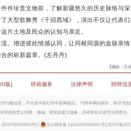
件件珍贵文物前，了解新疆悠久的历史脉络与深
看了大型歌舞秀《千回西域》，演出不仅让代表们
对这片土地及民众的认知与亲近。
流、增进彼此情感认同，让同根同源的血脉亲情
合的崭新篇章。(左丹丹)
【编辑：吕
20版]
供稿服务
法律声明
招聘信
站所刊载信息，不代表中新社和中新网观点。 刊用本网站稿件，务经书面
未经授权禁止转载、摘编、复制及建立镜像，违者将依法追究法律责任。
] [
京ICP证040655号
] [
京公网安备 11010202009201号
] [
京ICP备202