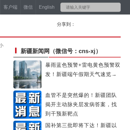
客户端
微信
English
分享到：
小
新疆新闻网
（微信号：cns-xj）
暴雨蓝色预警+雷电黄色预警双
发！新疆端午假期天气速览→
血管不是突然爆的！新疆团队
揭开主动脉夹层发病答案，找
到干预新靶点
国补第三批即将下达！新疆以