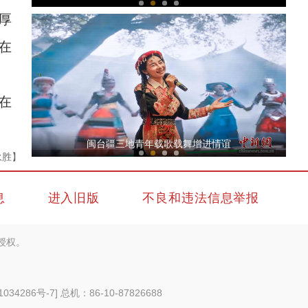
厚
在
在
英吉沙：麦收时节丰收乐
闽台疆三地青年载歌载舞增进情谊
永胜】
息
进入旧版
不良和违法信息举报
授权。
新疆伊犁展出中外画家写生作品
1034286号-7
] 总机：86-10-87826688