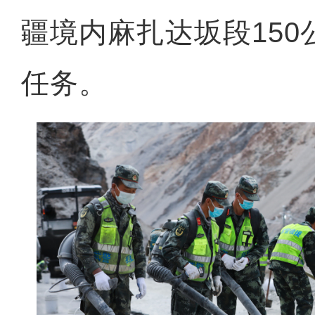
疆境内麻扎达坂段15
任务。