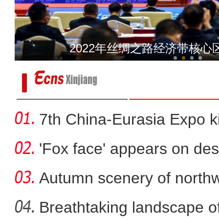
亚欧博览会开幕 线上
海拔3500米的紧
7th China-Eurasia Expo ki
'Fox face' appears on des
Autumn scenery of northw
Breathtaking landscape o