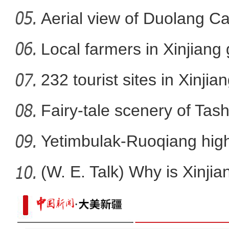
Aerial view of Duolang C
新疆拓宽林果品内收外销
Local farmers in Xinjiang 
232 tourist sites in Xinjia
Fairy-tale scenery of Tas
Yetimbulak-Ruoqiang high
ope
(W. E. Talk) Why is Xinjia