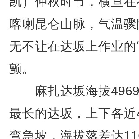
凯）仲秋时节，横亘在
喀喇昆仑山脉，气温骤
无不让在达坂上作业的
颤。
麻扎达坂海拔4969
最长的达坂，上下各近
弯急坡，海拔落差达11