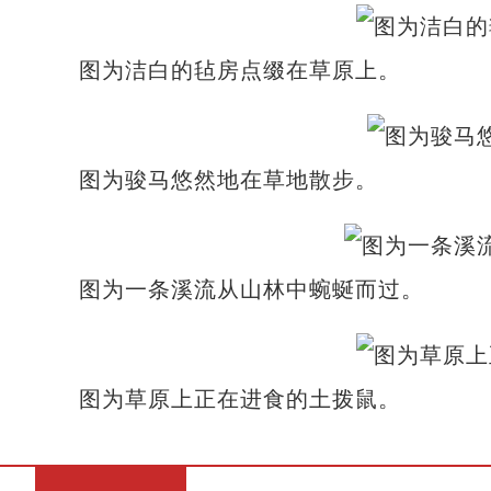
图为洁白的毡房点缀在草原上。
图为骏马悠然地在草地散步。
图为一条溪流从山林中蜿蜒而过。
图为草原上正在进食的土拨鼠。