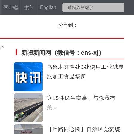
客户端
微信
English
分享到：
小
新疆新闻网
（微信号：cns-xj）
乌鲁木齐查处3处使用工业碱浸
泡加工食品场所
这15件民生实事，与你我有
关！
【丝路同心圆】自治区党委统