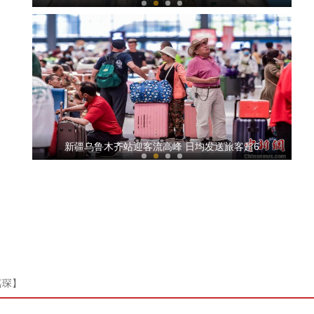
关爱“一老一小” 构筑“温暖屏障”
新疆乌鲁木齐站迎客流高峰 日均发送旅客超6
嘉琛】
中国三大英雄史诗在新疆克州展演