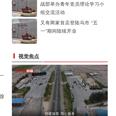
战部举办青年党员理论学习小
中国三大英雄史诗在新疆克州展演
组交流活动
又有两家首店登陆乌市 “五
一”期间陆续开业
视觉焦点
沙雅县2023年暑假中小学 园书记、校（园）长
一
徐
情暖旅客 用心服务