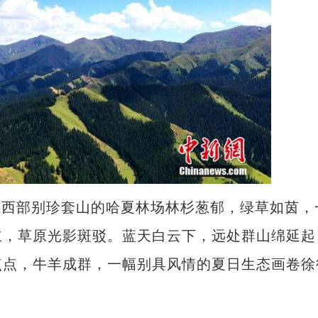
系西部别珍套山的哈夏林场林杉葱郁，绿草如茵，
立，草原光影斑驳。蓝天白云下，远处群山绵延起
点点，牛羊成群，一幅别具风情的夏日生态画卷徐