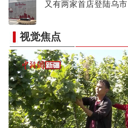
又有两家首店登陆乌市 
视觉焦点
新疆库车市：梨园果飘香