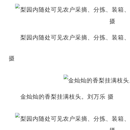
梨园内随处可见农户采摘、分拣、装箱
摄
金灿灿的香梨挂满枝头。刘万乐 摄