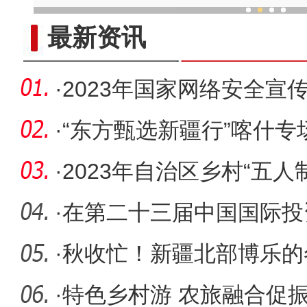
中外舞者共赴中国新疆国际
最新资讯
·
2023年国家网络安全宣
动
·
“东方甄选新疆行”喀什专
·
2023年自治区乡村“五人
（南赛区
·
在第二十三届中国国际投
什地区叫
·
秋收忙！新疆北部博乐的
富瓜”
·
特色乡村游 农旅融合促