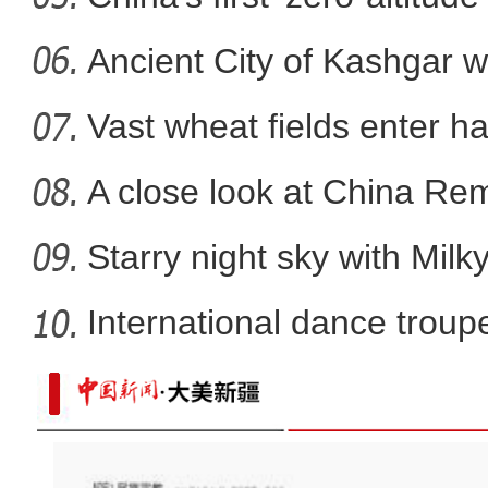
Ancient City of Kashgar w
Vast wheat fields enter ha
A close look at China Re
Starry night sky with Mil
International dance troupe
新疆库车市：梨园果飘香