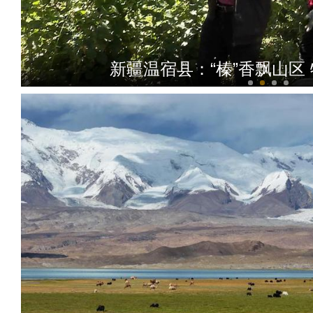
新疆温宿县：“榛”香飘山区