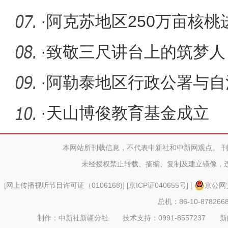
·
阿克苏地区250万亩核桃
·
致敬三尺讲台上的筑梦人
展多彩活
·
阿勒泰地区行政公署与自
局就标准
·
天山博俊教育基金成立
本网站所刊载信息，不代表中新社和中新网观点。 
未经授权禁止转载、摘编、复制及建立镜像，
[
网上传播视听节目许可证（0106168)
] [
京ICP证040655号
] [
京公网安
总机：86-10-878266
制作：中新社新疆分社 技术支持：0991-8557237 新闻热线：