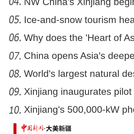
NW China's Xinjiang beg
Ice-and-snow tourism heat
哈萨克斯坦留学生昤昀：想
Why does the 'Heart of Asi
China opens Asia's deepes
World's largest natural de
Xinjiang inaugurates pilot
Xinjiang's 500,000-kW ph
pro