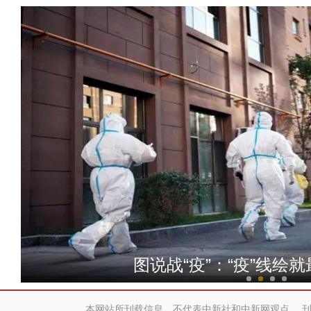
新疆多地保供“面袋子”“菜
图说战“疫”：“疫”线绘就
本网站所刊载信息，不代表中新社和中新网观点。 