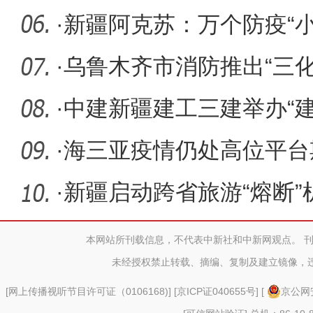
色“守护
·
新疆阿克苏：万个防疫“
消防
·
乌鲁木齐市消防推出“三
消防
·
中建新疆建工三建举办“
未来”
·
海三亚疫情仍处高位平台
点
·
新疆启动跨省旅游“熔断”
本网站所刊载信息，不代表中新社和中新网观点。 
未经授权禁止转载、摘编、复制及建立镜像，
[
网上传播视听节目许可证（0106168)
] [
京ICP证040655号
] [
京公网安