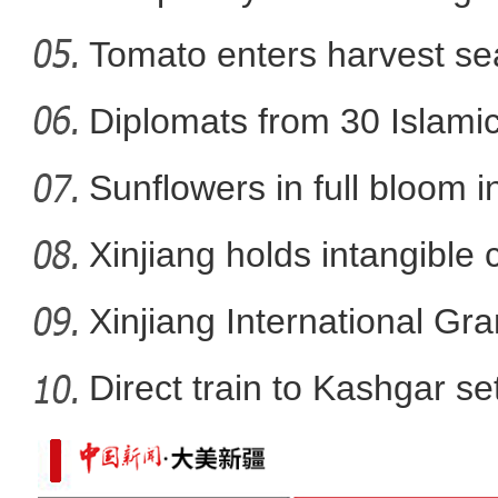
parts
Tomato enters harvest se
温室大棚成为新疆农民增
Diplomats from 30 Islamic 
Sunflowers in full bloom i
Xinjiang holds intangible 
Xinjiang International G
Direct train to Kashgar se