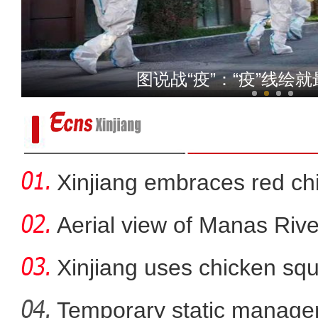
新疆：阳性感染者仍处高位
图说战“疫”：“疫”线绘就
Xinjiang embraces red chi
Aerial view of Manas Riv
Xinjiang uses chicken squ
Temporary static manage