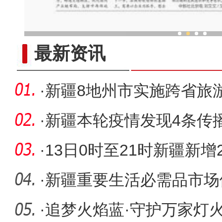
新疆兵团老人乐享“智慧
最新资讯
·
新疆8地州市实施跨省旅游
疆外
·
新疆本轮疫情发现4条传
于发展阶
·
13日0时至21时新疆新
188例本土
·
新疆重要生活必需品市场
足居民消
·
追梦火焰蓝·守护万家灯