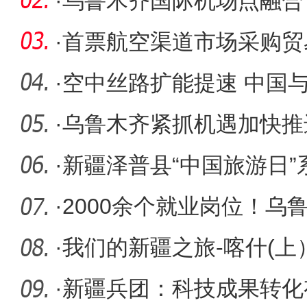
·
乌鲁木齐国际机场点融合
运行
·
首票航空渠道市场采购贸
机场发运
·
空中丝路扩能提速 中国
·
乌鲁木齐紧抓机遇加快推
心”建
·
新疆泽普县“中国旅游日
续
·
2000余个就业岗位！乌
专场招聘
·
我们的新疆之旅-喀什(上
·
新疆兵团：科技成果转化