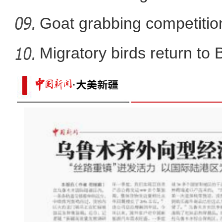
Goat grabbing competition
Migratory birds return to
新疆皮山县：教育援疆 让