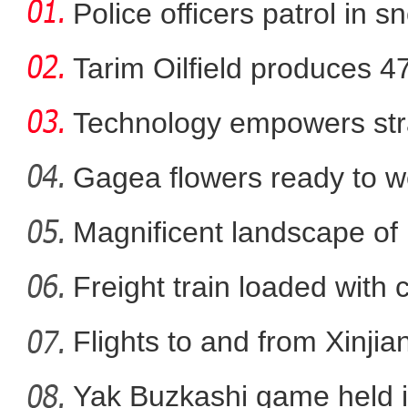
Police officers patrol in s
Tarim Oilfield produces 4
Technology empowers str
Xi
Gagea flowers ready to w
Nal
Magnificent landscape of
新疆和田约特干故城：“寻
La
Freight train loaded with
Flights to and from Xinjian
Yak Buzkashi game held 