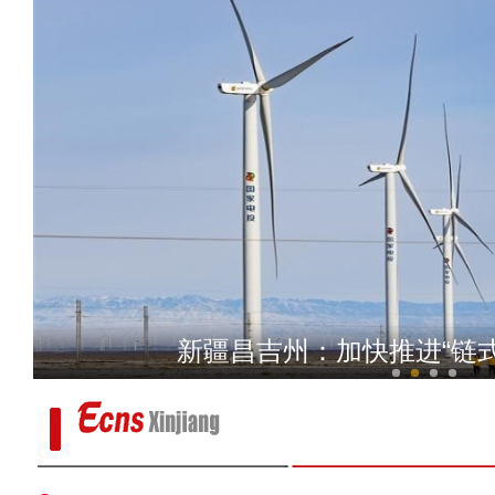
新疆和田市：千亩油菜
新疆昌吉州：加快推进“链