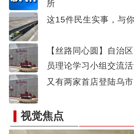
新疆和田约特干故城：“寻
所
这15件民生实事，与
【丝路同心圆】自治区
员理论学习小组交流活
又有两家首店登陆乌市 
视觉焦点
新疆皮山县：教育援疆 让