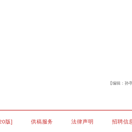
【编辑：孙
30余国驻华使节参访新疆 赞赏当地所取得
20版]
供稿服务
法律声明
招聘信