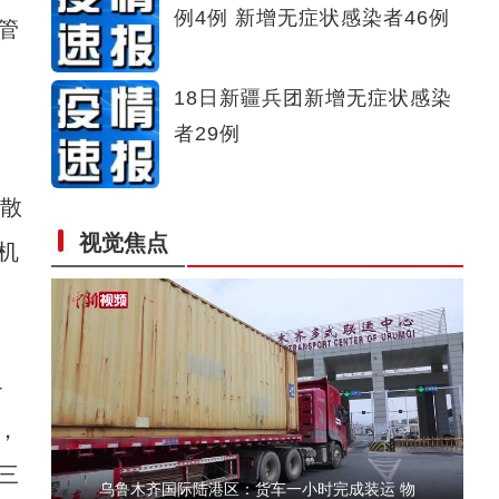
例4例 新增无症状感染者46例
管
初秋喀拉峻草原美若油画
18日新疆兵团新增无症状感染
者29例
上散
视觉焦点
机
新疆吉木乃县：乡村采摘游成农民增收新途径
4
，
三
乌鲁木齐国际陆港区：货车一小时完成装运 物