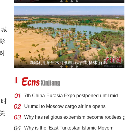
塔城
影
对
葡萄酒产业正成为新疆兵团特色优势产业
新疆利用塔里木河汛期为天然胡杨林“解渴”
7th China-Eurasia Expo postponed until mid-
即时
Urumqi to Moscow cargo airline opens
关
Why has religious extremism become rootless g
初秋喀拉峻草原美若油画
Why is the ‘East Turkestan Islamic Movem