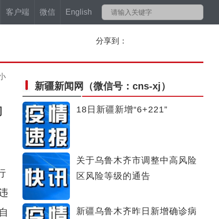
客户端
微信
English
分享到：
小
新疆新闻网
（微信号：cns-xj）
为
18日新疆新增“6+221”
关于乌鲁木齐市调整中高风险
行
区风险等级的通告
违
新疆乌鲁木齐昨日新增确诊病
自