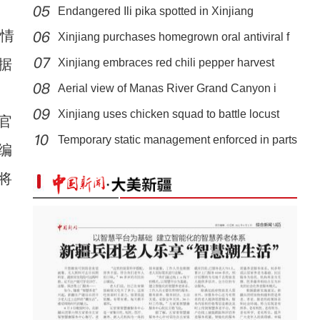
Endangered Ili pika spotted in Xinjiang
疫情
Xinjiang purchases homegrown oral antiviral f
据
Xinjiang embraces red chili pepper harvest
Aerial view of Manas River Grand Canyon i
Xinjiang uses chicken squad to battle locust
官
新疆吉木乃县：乡村采摘游成农民增收新途径
Temporary static management enforced in parts
编
将