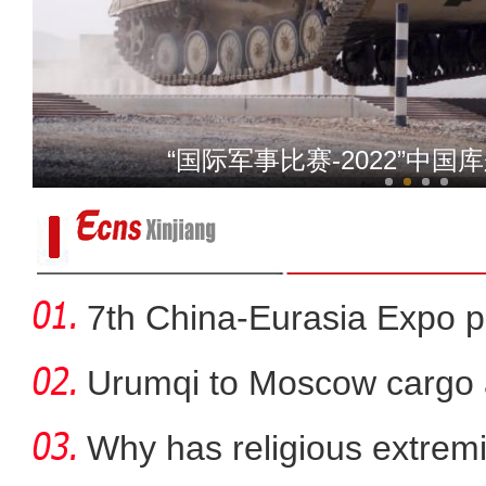
致敬最美丽的你
“国际军事比赛-2022”中
7th China-Eurasia Expo p
Urumqi to Moscow cargo a
Why has religious extre