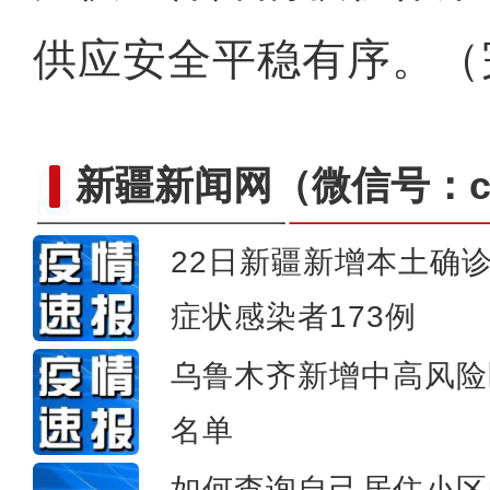
供应安全平稳有序。（
新疆新闻网
（微信号：cn
22日新疆新增本土确
2022年前7月阿拉山口口岸货运
症状感染者173例
乌鲁木齐新增中高风险
名单
如何查询自己居住小区