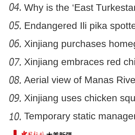
rootless g
Why is the ‘East Turkest
Endangered Ili pika spotte
2022年前7月阿拉山口口岸货运
Xinjiang purchases homeg
f
Xinjiang embraces red chi
Aerial view of Manas Riv
Xinjiang uses chicken squ
Temporary static manage
parts