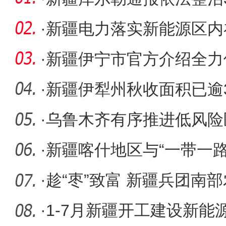
言等网络
·
新疆电力落实新能源区内
源发展
·
新疆伊宁市官方介绍全力
气暖”
·
新疆伊犁州秋收面积已逾3
丰产丰收
·
乌鲁木齐有序推进低风险
序
·
新疆喀什地区与“一带一
增长
·
趁“枣”致富 新疆兵团南部
丰收
·
1-7月新疆开工建设新能