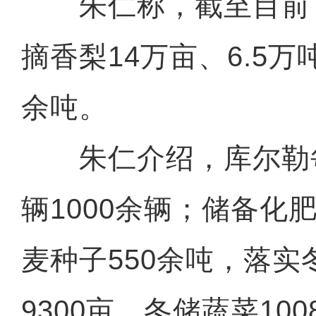
朱仁称，截至目前
摘香梨14万亩、6.5
余吨。
朱仁介绍，库尔勒
辆1000余辆；储备化肥
麦种子550余吨，落
9300亩，冬储蔬菜10