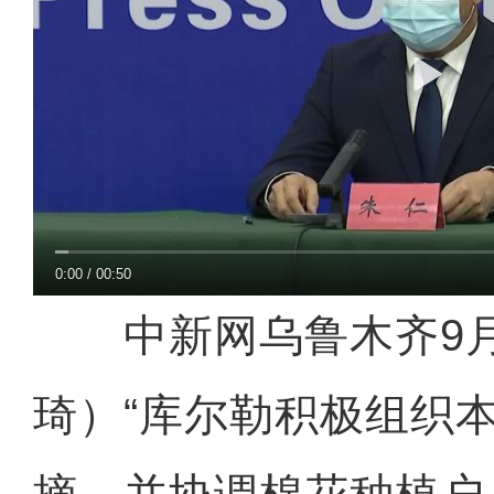
0:00
/
00:50
中新网乌鲁木齐9月
琦）“库尔勒积极组织