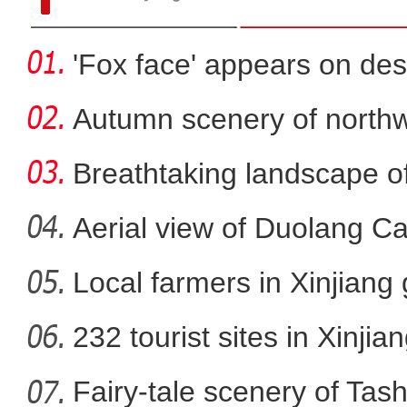
'Fox face' appears on des
Autumn scenery of northw
Breathtaking landscape o
Aerial view of Duolang C
Local farmers in Xinjiang 
新疆库尔勒市回应香梨采摘
232 tourist sites in Xinjia
Fairy-tale scenery of Tas