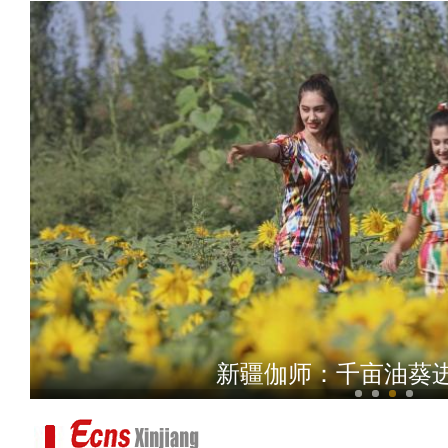
实拍新疆库车全程机械
新疆伽师：千亩油葵