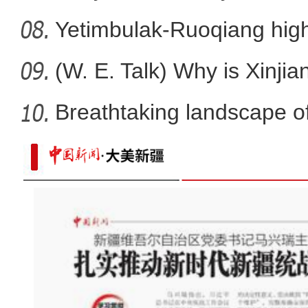
Yetimbulak-Ruoqiang high
ope
(W. E. Talk) Why is Xinjia
Breathtaking landscape o