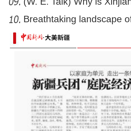
ope
(W. E. Talk) Why is Xinjia
Breathtaking landscape o
新疆棉花即将进入采收期 机