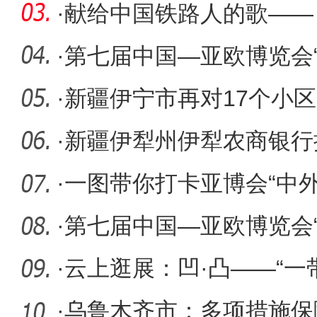
术馆精品
·
献给中国铁路人的歌——
MV震撼
·
第七届中国—亚欧博览会
幕
·
新疆伊宁市再对17个小
管理
·
新疆伊犁州伊犁农商银行
配套1
·
一图带你打卡亚博会“中外
·
第七届中国—亚欧博览会
彩片
·
云上逛展：凹·凸——“一
画交
·
乌鲁木齐市：多项措施保