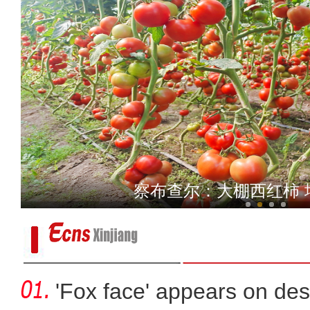
新疆霍尔果斯边民互市贸易
察布查尔：大棚西红柿 
'Fox face' appears on des