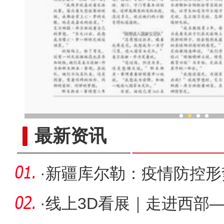
新疆兵团“庭院经济”展
最新资讯
·
新疆库尔勒：疫情防控形
分区域情
·
线上3D看展｜走进西部