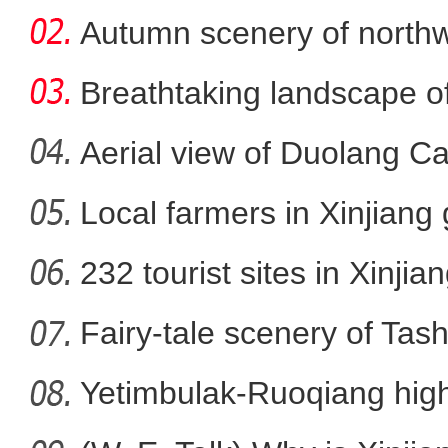
Autumn scenery of northw
Breathtaking landscape o
Aerial view of Duolang C
Local farmers in Xinjiang 
新疆北部千顷高粱
232 tourist sites in Xinjia
Fairy-tale scenery of Tas
Yetimbulak-Ruoqiang high