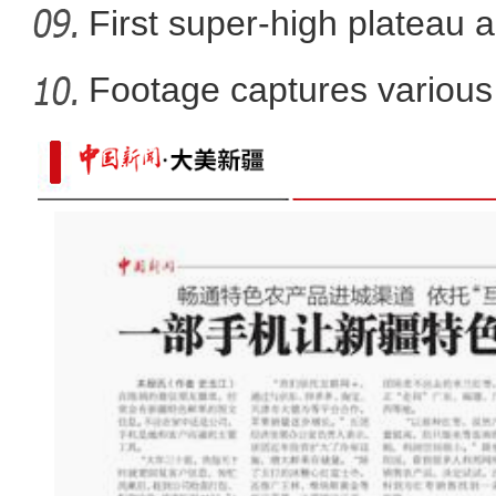
gold
First super-high plateau 
Footage captures various 
in
新疆：企业开足马力忙生产 