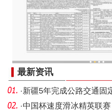
一部手机让新疆特色果品“
最新资讯
·
新疆5年完成公路交通固定
元
·
中国杯速度滑冰精英联赛