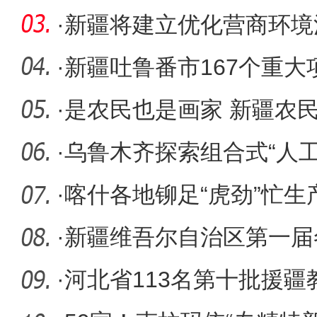
尔开赛 新
·
新疆将建立优化营商环境
·
新疆吐鲁番市167个重
·
是农民也是画家 新疆农
·
乌鲁木齐探索组合式“人
·
喀什各地铆足“虎劲”忙生产
·
新疆维吾尔自治区第一届
冰雪马拉
·
河北省113名第十批援疆