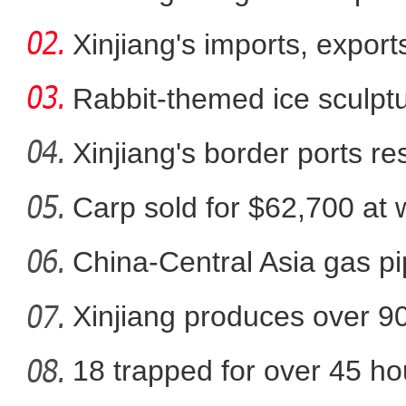
win
Xinjiang's imports, export
Rabbit-themed ice sculptur
Xinjiang's border ports 
clea
Carp sold for $62,700 at wi
原创音乐剧《三生情 孛罗
China-Central Asia gas pi
Xinjiang produces over 9
cotton
18 trapped for over 45 ho