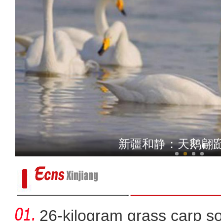
实拍雪后壮美的新疆
新疆和静：天鹅翩
26-kilogram grass carp so