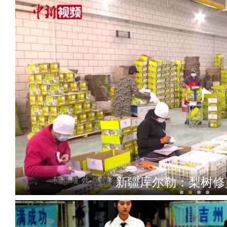
新疆库尔勒：梨树修