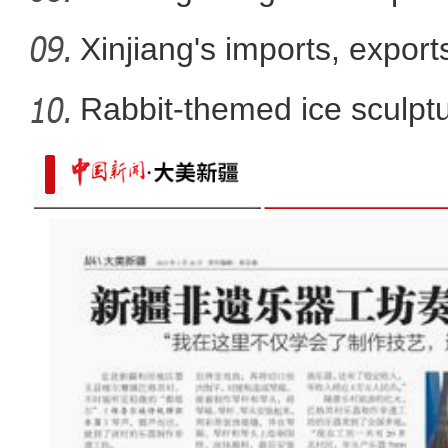
win
Xinjiang's imports, export
Rabbit-themed ice sculptur
成群高原盘羊现身新