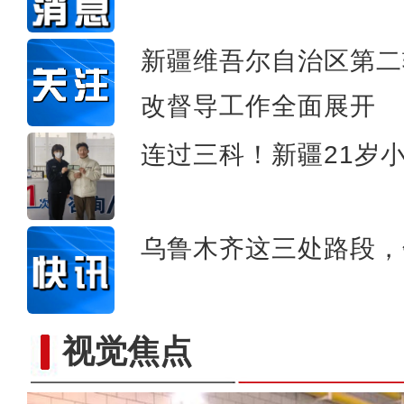
【寻味伊犁】伊犁
新疆维吾尔自治区第二
改督导工作全面展开
连过三科！新疆21岁
乌鲁木齐这三处路段，
视觉焦点
成群高原盘羊现身新