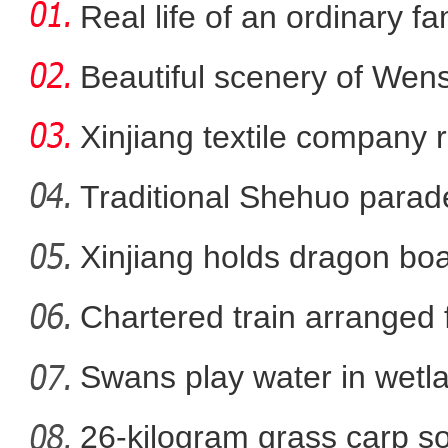
Real life of an ordinary fa
Beautiful scenery of We
in
Xinjiang textile company 
wort
Traditional Shehuo parad
Xinjiang holds dragon boa
【寻味伊犁】伊犁
Chartered train arranged 
Swans play water in wetla
26-kilogram grass carp so