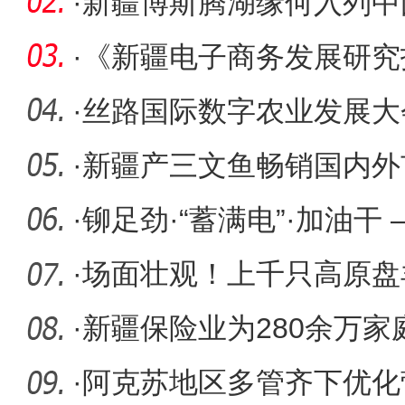
信号？
·
新疆博斯腾湖缘何入列中
·
《新疆电子商务发展研究报
炉 首府综
·
丝路国际数字农业发展大
·
新疆产三文鱼畅销国内外
·
铆足劲·“蓄满电”·加油干
项
·
场面壮观！上千只高原盘
·
新疆保险业为280余万
单延期
·
阿克苏地区多管齐下优化