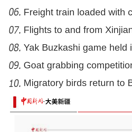
La
Freight train loaded with
Flights to and from Xinjian
Yak Buzkashi game held 
Goat grabbing competition
Migratory birds return to
新疆兵团：卫星定位戈壁滩散