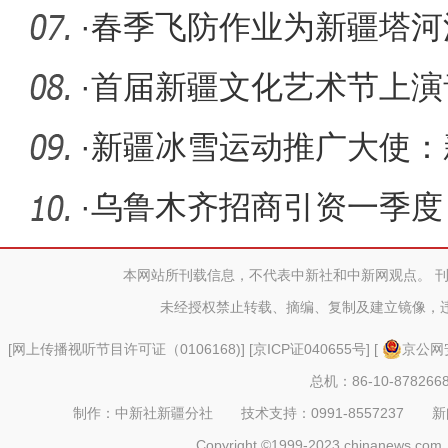
·
春季飞防作业为新疆塔河
亩胡杨成
·
首届新疆文化艺术节上演
依卡》
·
新疆冰雪运动推广大使：
世界顶级
·
乌鲁木齐招商引资一季度
量、增速、
本网站所刊载信息，不代表中新社和中新网观点。 
未经授权禁止转载、摘编、复制及建立镜像，
[
网上传播视听节目许可证（0106168)
] [
京ICP证040655号
] [
京公网安
总机：86-10-878266
制作：中新社新疆分社 技术支持：0991-8557237 新闻热线：
Copyright ©1999-2023 chinanews.com. 