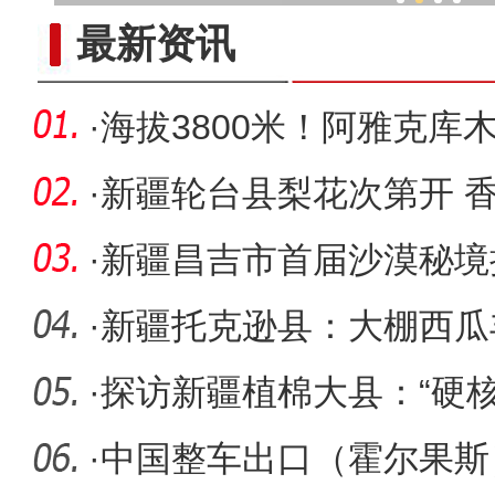
一把琴带“火”新疆一
最新资讯
·
海拔3800米！阿雅克库
最大咸水
·
新疆轮台县梨花次第开 
·
新疆昌吉市首届沙漠秘境
·
新疆托克逊县：大棚西瓜
·
探访新疆植棉大县：“硬核
花”
·
中国整车出口（霍尔果斯