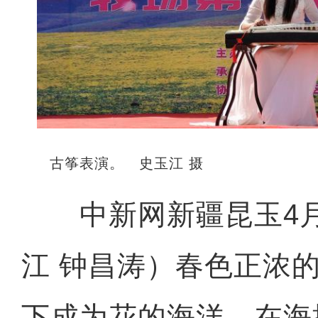
古筝表演。 史玉江 摄
中新网新疆昆玉4月1
江 钟昌涛）春色正浓
下成为花的海洋。在海拔