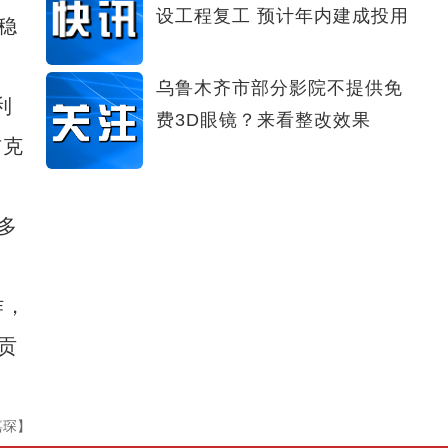
设工程复工 预计年内建成投用
稳
乌鲁木齐市部分影院不提供免
利
费3D眼镜？来看整改效果
吉克
多
作，
贡
嘉琛】