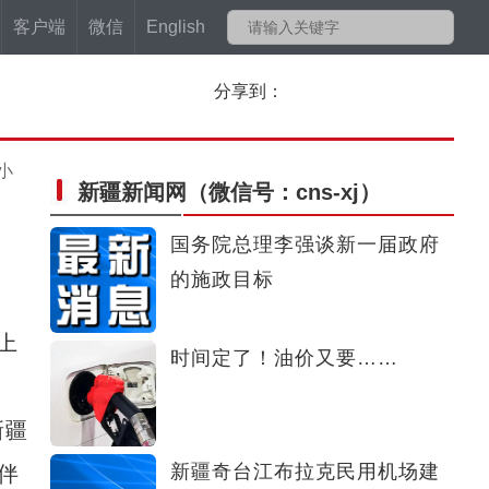
客户端
微信
English
分享到：
小
新疆新闻网
（微信号：cns-xj）
国务院总理李强谈新一届政府
的施政目标
上
时间定了！油价又要……
新疆
新疆奇台江布拉克民用机场建
伴