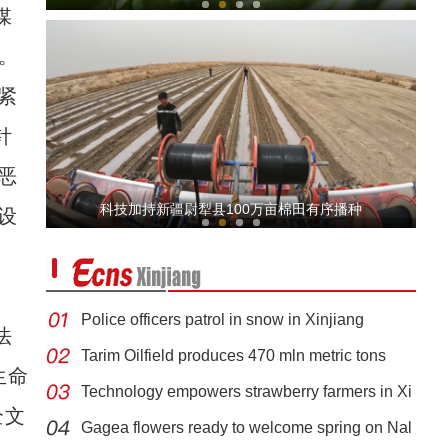
媒
。
紧
针
恶
新疆库车：西梅花开春意浓 蜂蝶飞舞人欢笑
科技加持新疆尉犁县100万亩棉田有序播种
设
Police officers patrol in snow in Xinjiang
法
Tarim Oilfield produces 470 mln metric tons
生命
Technology empowers strawberry farmers in Xi
新疆阿勒泰：警犬找到遇险牛犊 民警迅速成功
全文
Gagea flowers ready to welcome spring on Nal