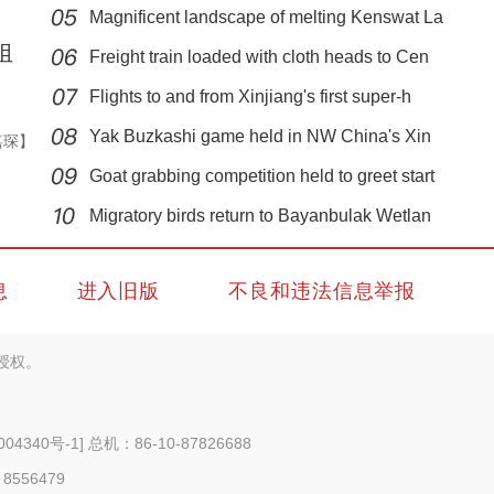
Magnificent landscape of melting Kenswat La
组
Freight train loaded with cloth heads to Cen
Flights to and from Xinjiang's first super-h
Yak Buzkashi game held in NW China's Xin
嘉琛】
Goat grabbing competition held to greet start
实拍新疆兵团昆玉市八万余头牲畜春季“大迁
Migratory birds return to Bayanbulak Wetlan
息
进入旧版
不良和违法信息举报
授权。
004340号-1
] 总机：86-10-87826688
 8556479