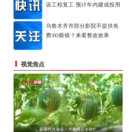
设工程复工 预计年内建成投用
新疆阿勒泰：警犬找到遇险牛犊 民警迅速成功
乌鲁木齐市部分影院不提供免
费3D眼镜？来看整改效果
视觉焦点
实拍新疆兵团昆玉市八万余头牲畜春季“大迁
新疆托克逊县：大棚西瓜丰收忙