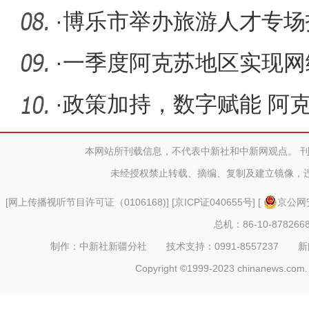
流会在
·
博乐市举办旅游人才专场
高质量发
·
一季度阿克苏地区实现网络
·
政策加持，数字赋能 阿
本网站所刊载信息，不代表中新社和中新网观点。 
未经授权禁止转载、摘编、复制及建立镜像，
[
网上传播视听节目许可证（0106168)
] [
京ICP证040655号
] [
京公网安
总机：86-10-878266
制作：中新社新疆分社 技术支持：0991-8557237 新闻热线：
Copyright ©1999-2023 chinanews.com. 