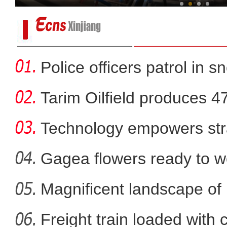
Police officers patrol in s
Tarim Oilfield produces 4
Technology empowers str
Xi
Gagea flowers ready to w
Nal
Magnificent landscape of
新疆昆玉市：昆仑山下群
La
Freight train loaded with