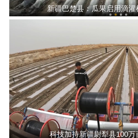
新疆巴楚县：瓜果启用滴灌
新疆吉木乃县迎来百名疆外
科技加持新疆尉犁县100