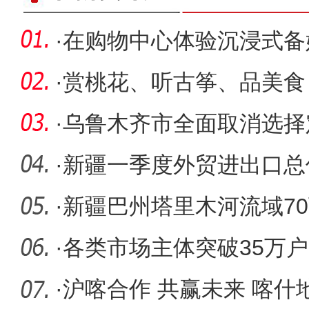
·
在购物中心体验沉浸式备
·
赏桃花、听古筝、品美食
第二届踏
·
乌鲁木齐市全面取消选择
·
新疆一季度外贸进出口总
·
新疆巴州塔里木河流域7
物飞机防
·
各类市场主体突破35万户
营商环境
·
沪喀合作 共赢未来 喀