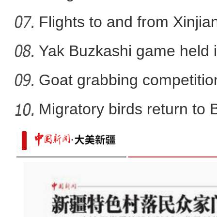
Flights to and from Xinjian
Yak Buzkashi game held 
Goat grabbing competition
Migratory birds return to
天山脚下野生郁金香绽放 