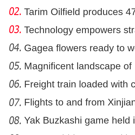
Tarim Oilfield produces 4
Technology empowers str
Xi
Gagea flowers ready to w
Nal
Magnificent landscape of
【新疆故事】非遗传承人洪
La
Freight train loaded with
Flights to and from Xinjian
Yak Buzkashi game held 