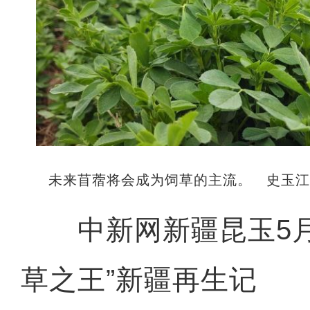
未来苜蓿将会成为饲草的主流。 史玉
中新网新疆昆玉5月4
草之王”新疆再生记