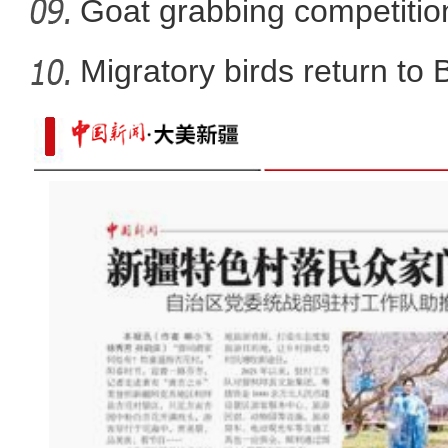
Goat grabbing competition
Migratory birds return to
【新疆故事】喀什古城旅拍