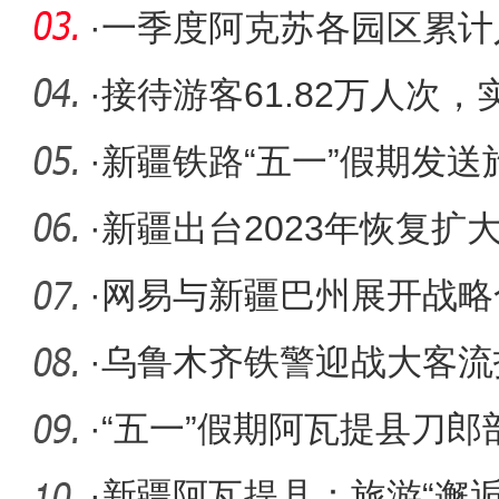
发
·
一季度阿克苏各园区累计
二百零八
·
接待游客61.82万人次，
元——“
·
新疆铁路“五一”假期发送旅
·
新疆出台2023年恢复扩
·
网易与新疆巴州展开战略
游客、3
·
乌鲁木齐铁警迎战大客流
·
“五一”假期阿瓦提县刀
高峰
·
新疆阿瓦提县：旅游“邂逅”