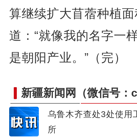
算继续扩大苜蓿种植面
道：“就像我的名字一
是朝阳产业。”（完）
新疆新闻网
（微信号：cn
乌鲁木齐查处3处使用
【新疆故事】非遗传承人洪
所