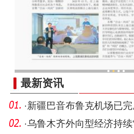
新疆特色村落民众家门口吃
最新资讯
·
新疆巴音布鲁克机场已完
预计年底
·
乌鲁木齐外向型经济持续“扩