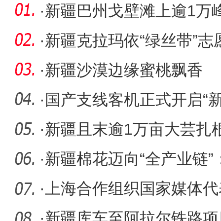
·
新疆巴州戈壁滩上逾1万峰
采绒
·
新疆克拉玛依“绿丝带”
路“备
·
新疆沙漠边缘蜜桃飘香
·
国产支线客机正式开启“新
·
新疆且末逾1万亩大芸扎
（图）
·
新疆棉花迈向“全产业链”
个
·
上海合作组织国家媒体代
·
新疆库车至阿拉尔铁路项