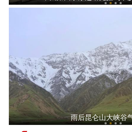
实拍新疆青格达湖自然保护区
雨后昆仑山大峡谷