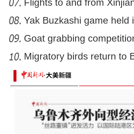
Flights to and from Xinjian
Yak Buzkashi game held 
Goat grabbing competition
Migratory birds return to
新疆首次发现彩鹮