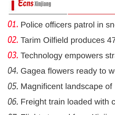
Police officers patrol in s
Tarim Oilfield produces 4
Technology empowers str
Xi
Gagea flowers ready to w
Nal
Magnificent landscape of
玉石上的珐琅
La
Freight train loaded with