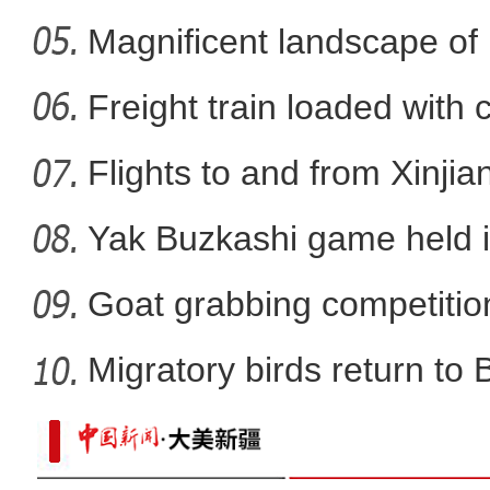
Nal
Magnificent landscape of
《游在新疆、吃住在兵团》
La
Freight train loaded with
Flights to and from Xinjian
Yak Buzkashi game held 
Goat grabbing competition
Migratory birds return to
《游在新疆、吃住在兵团》