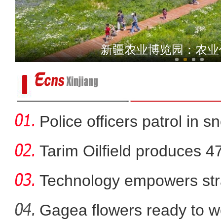
电影《大改水》在新疆
新疆农业博览园：农业
Police officers patrol in s
Tarim Oilfield produces 4
Technology empowers str
Xi
Gagea flowers ready to w