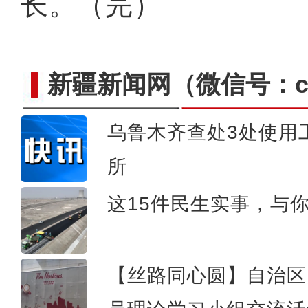
长。（完）
新疆新闻网
（微信号：cn
乌鲁木齐查处3处使用
《游在新疆、吃住在兵团》
所
这15件民生实事，与
【丝路同心圆】自治区