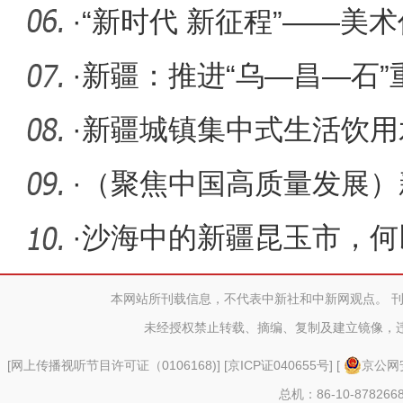
次
·
“新时代 新征程”——美
齐开幕
·
新疆：推进“乌—昌—石
治
·
新疆城镇集中式生活饮用
回应
·
（聚焦中国高质量发展）新
业 上
·
沙海中的新疆昆玉市，何
本网站所刊载信息，不代表中新社和中新网观点。 
未经授权禁止转载、摘编、复制及建立镜像，
[
网上传播视听节目许可证（0106168)
] [
京ICP证040655号
] [
京公网安
总机：86-10-878266