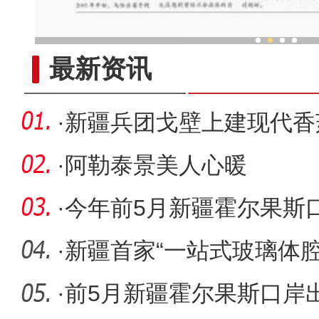
乌鲁木齐外向型经济持续
最新资讯
·
新疆兵团戈壁上建现代香
·
阿勒泰景美人心暖
·
今年前5月新疆霍尔果斯
万人次
·
新疆首家“一站式玻璃体
·
前5月新疆霍尔果斯口岸