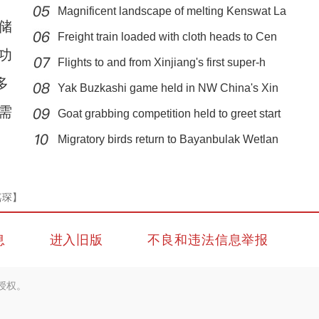
Magnificent landscape of melting Kenswat La
储
Freight train loaded with cloth heads to Cen
功
Flights to and from Xinjiang's first super-h
多
Yak Buzkashi game held in NW China's Xin
需
Goat grabbing competition held to greet start
【新疆故事】树木年轮“翻译官”尚华明
Migratory birds return to Bayanbulak Wetlan
嘉琛】
息
进入旧版
不良和违法信息举报
授权。