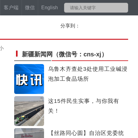
客户端
微信
English
分享到：
小
新疆新闻网
（微信号：cns-xj）
乌鲁木齐查处3处使用工业碱浸
泡加工食品场所
这15件民生实事，与你我有
关！
【丝路同心圆】自治区党委统