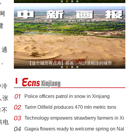
，
网
建
，通
实拍新疆沙漠湖泊黄家梁海子：碧波荡漾如江
，
【这个城市有点潮】鄯善：与沙漠相连的城市
种冷
Police officers patrol in snow in Xinjiang
人张
Tarim Oilfield produces 470 mln metric tons
作不
Technology empowers strawberry farmers in Xi
供电
新疆博斯腾湖开湖捕鱼
Gagea flowers ready to welcome spring on Nal