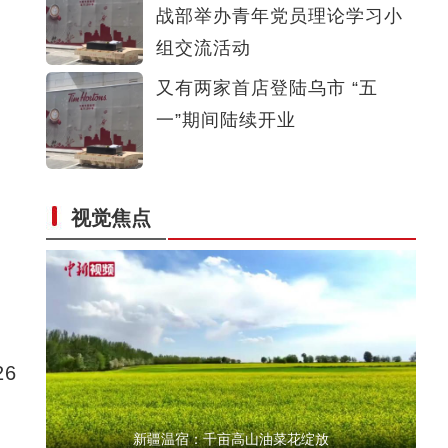
战部举办青年党员理论学习小
新疆博斯腾湖开湖捕鱼
组交流活动
又有两家首店登陆乌市 “五
一”期间陆续开业
视觉焦点
【新疆故事】树木年轮“翻译官”尚华明
6
新疆温宿：千亩高山油菜花绽放