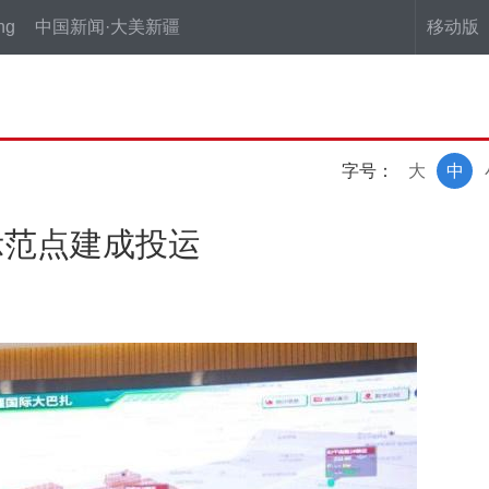
ng
中国新闻·大美新疆
移动版
字号：
大
中
示范点建成投运