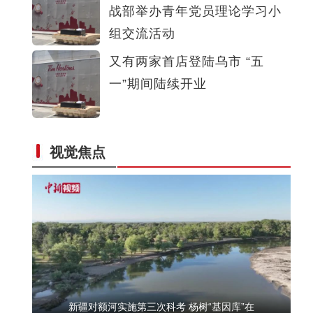
战部举办青年党员理论学习小
新疆阿勒泰举行“唱响雪都 全民禁毒”暨“6
组交流活动
又有两家首店登陆乌市 “五
一”期间陆续开业
视觉焦点
新疆：荒漠戈壁万余亩红柳花绽放
新疆对额河实施第三次科考 杨树“基因库”在