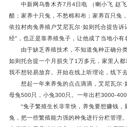
中新网乌鲁木齐7月4日电 （喇小飞 赵飞
醋；家养十只兔，不愁棉和布；家养百只兔，
依拉村肉兔养殖户艾尼瓦尔·如则托合提告诉
经”，也正是靠养殖兔子，让他成了当地小有名
由于缺乏养殖技术，不知道兔种正确分类，
如则托合提一个月损失了1万多元，家里人都
我不想轻易放弃。开始在线上听理论，线下去养
想起一年来养兔的点点滴滴，艾尼瓦尔·如则
母兔500只，小兔300只。一年出栏3000-4
“兔子繁殖生长非常快，养兔要想赚钱，最
兔，把一些繁殖能力强的种兔进行分栏管理