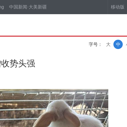
ng
中国新闻·大美新疆
移动版
字号：
大
中
增收势头强