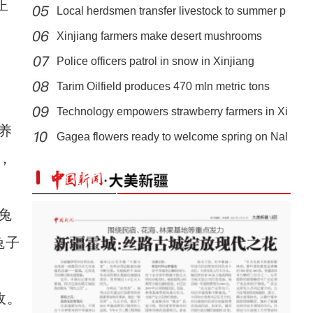
正
Local herdsmen transfer livestock to summer p
Xinjiang farmers make desert mushrooms
bloom
Police officers patrol in snow in Xinjiang
Tarim Oilfield produces 470 mln metric tons
Technology empowers strawberry farmers in Xi
新疆：荒漠戈壁万余亩红柳花绽放
养
Gagea flowers ready to welcome spring on Nal
，
兔
兔子
收。