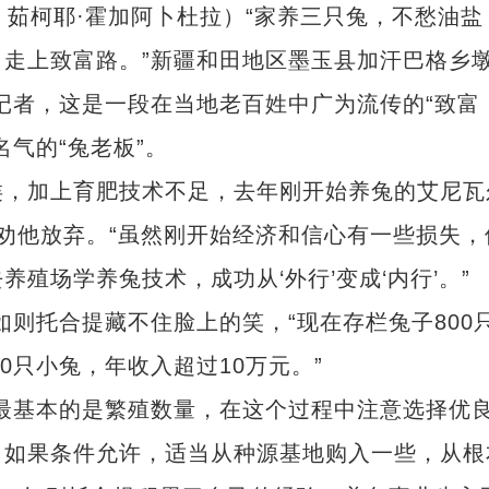
 茹柯耶·霍加阿卜杜拉）“家养三只兔，不愁油盐
走上致富路。”新疆和田地区墨玉县加汗巴格乡
记者，这是一段在当地老百姓中广为流传的“致富
气的“兔老板”。
加上育肥技术不足，去年刚开始养兔的艾尼瓦
劝他放弃。“虽然刚开始经济和信心有一些损失，
殖场学养兔技术，成功从‘外行’变成‘内行’。”
托合提藏不住脸上的笑，“现在存栏兔子800
000只小兔，年收入超过10万元。”
基本的是繁殖数量，在这个过程中注意选择优
。如果条件允许，适当从种源基地购入一些，从根