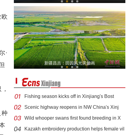
墩欧
尔·
北塔山牧歌：这里牧草丰茂，牛羊肥壮
新疆昌吉：田园风光美如画
但
只，
Fishing season kicks off in Xinjiang's Bost
Scenic highway reopens in NW China's Xinj
良种
Wild whooper swans first found breeding in X
新疆阿勒泰举行“唱响雪都 全民禁毒”暨“6
本
Kazakh embroidery production helps female vil