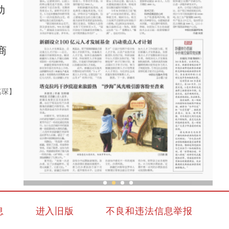
动
商
嘉琛】
新疆霍城：丝路古城绽放现代之花
息
进入旧版
不良和违法信息举报