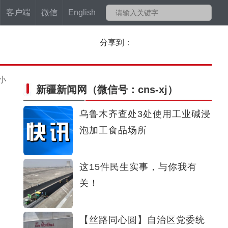
客户端
微信
English
分享到：
小
新疆新闻网
（微信号：cns-xj）
乌鲁木齐查处3处使用工业碱浸
泡加工食品场所
这15件民生实事，与你我有
关！
【丝路同心圆】自治区党委统