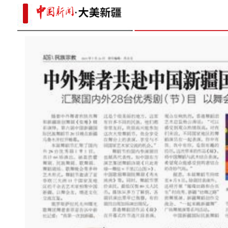
成群灰鹤集聚新疆北