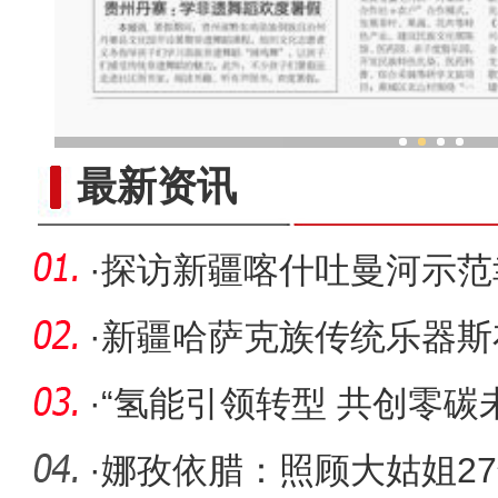
中外舞者共赴中国新疆国际
最新资讯
·
探访新疆喀什吐曼河示范
大限度提
·
新疆哈萨克族传统乐器斯
音？
·
“氢能引领转型 共创零碳未
氢能
·
娜孜依腊：照顾大姑姐2