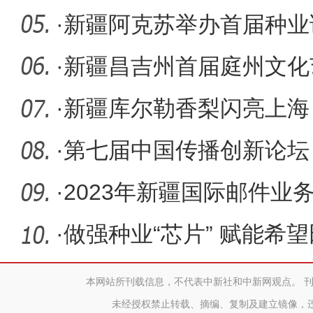
·
新疆阿克苏举办首届种业
13.77亿元
·
新疆昌吉州首届庭州文化
·
新疆库尔勒香梨闪亮上海
国水果
·
第七届中国传播创新论坛（
播效能提
·
2023年新疆国际邮件业
·
做强种业“芯片” 赋能希
区全力
本网站所刊载信息，不代表中新社和中新网观点。 
未经授权禁止转载、摘编、复制及建立镜像，