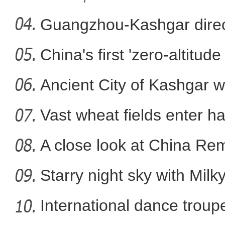
Guangzhou-Kashgar direct
China's first 'zero-altitu
雨后天山群峰云海翻腾 
Ancient City of Kashgar w
Vast wheat fields enter ha
A close look at China Re
Starry night sky with Mil
International dance troupe