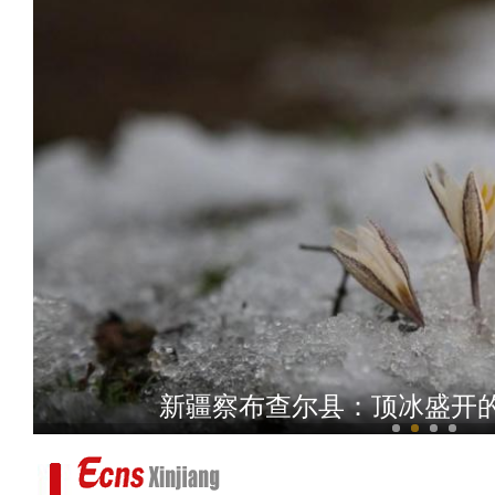
航拍初春时节班迪
新疆察布查尔县：顶冰盛开