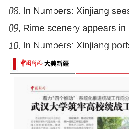
In Numbers: Xinjiang sees
Rime scenery appears in 
In Numbers: Xinjiang port
亚热带水果在和田反季节试种