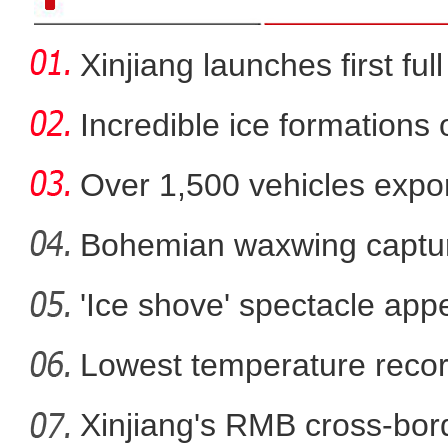
Xinjiang launches first ful
Incredible ice formations
Over 1,500 vehicles expor
Bohemian waxwing captur
'Ice shove' spectacle app
【新疆故事】新疆科研工作
Lowest temperature reco
Xinjiang's RMB cross-bor