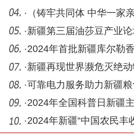
·
（铸牢共同体 中华一家亲
华一家
·
新疆第三届油莎豆产业论
幕
·
2024年首批新疆库尔勒
·
新疆再现世界濒危灭绝动
·
可靠电力服务助力新疆粮
·
2024年全国科普日新疆
·
2024年新疆“中国农民