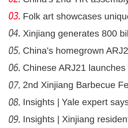
Folk art showcases unique
her
Xinjiang generates 800 bi
China's homegrown ARJ21
新疆大学迎百年华诞 多
Chinese ARJ21 launches f
2nd Xinjiang Barbecue Fes
Insights | Yale expert sa
Insights | Xinjiang resid