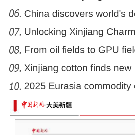
China discovers world's d
Unlocking Xinjiang Charms
From oil fields to GPU fie
Xinjiang cotton finds new
2025 Eurasia commodity e
Xin
新疆库车：数字农业植物工