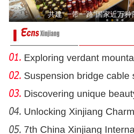
若羌红枣的奇幻
共建“一带一路”国家近万
Exploring verdant mounta
Jiangbul
Suspension bridge cable 
sc
Discovering unique beaut
ar
Unlocking Xinjiang Charm
7th China Xinjiang Intern
江西援疆芦笋种植基地 用先