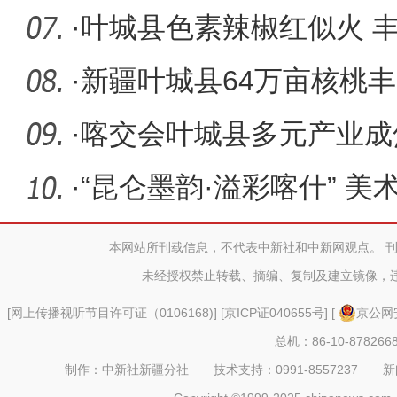
·
叶城县色素辣椒红似火 
·
新疆叶城县64万亩核桃丰
行助力乡
·
喀交会叶城县多元产业成
多元吸睛
·
“昆仑墨韵·溢彩喀什” 美
作
本网站所刊载信息，不代表中新社和中新网观点。 
未经授权禁止转载、摘编、复制及建立镜像，
[
网上传播视听节目许可证（0106168)
] [
京ICP证040655号
] [
京公网安
总机：86-10-878266
制作：中新社新疆分社 技术支持：0991-8557237 新闻热线：