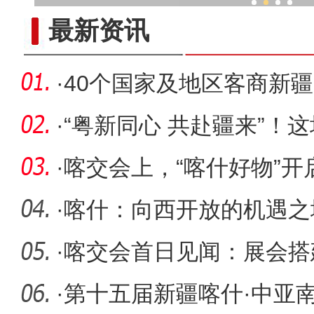
促发展助稳定 新疆边疆治
最新资讯
·
40个国家及地区客商新
·
“粤新同心 共赴疆来”！
字决赛
·
喀交会上，“喀什好物”开
·
喀什：向西开放的机遇之
交会观察
·
喀交会首日见闻：展会搭
台
·
第十五届新疆喀什·中亚