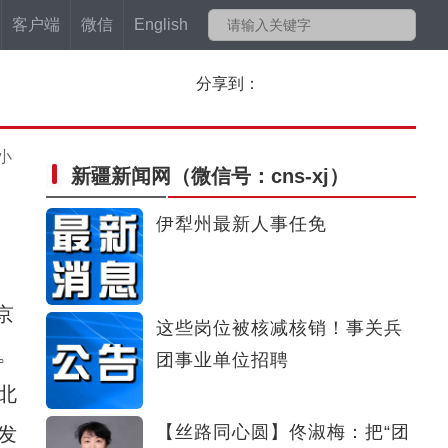
客户端
微信
English
分享到：
小
新疆新闻网
（微信号：cns-xj）
伊犁州最新人事任免
京
这些岗位被核减核销！事关兵
。
团事业单位招聘
北
【丝路同心圆】佟淑梅：把“团
发