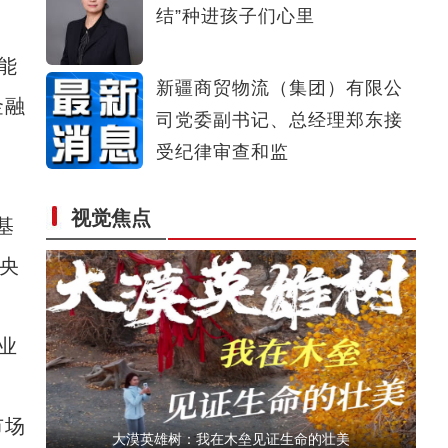
结”种进孩子们心里
金秋采棉忙 莎车县100万亩棉花迎丰收
能
新疆商贸物流（集团）有限公
金融
司党委副书记、总经理郑东接
受纪律审查和监
视觉焦点
基
千架无人机炫技乌鲁木齐夜空
中央
业
市场
大漠英雄树：我在木垒见证生命的壮美