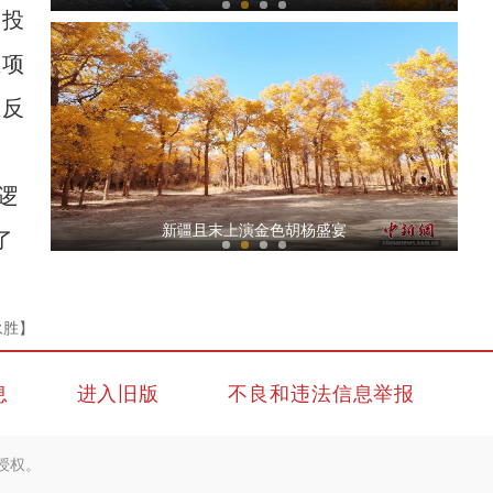
、投
业项
业反
逻
新疆哈密羊肉焖饼：鲜香软韧 唇齿留香
新疆且末上演金色胡杨盛宴
了
永胜】
息
进入旧版
不良和违法信息举报
金秋采棉忙 莎车县100万亩棉花迎丰收
授权。