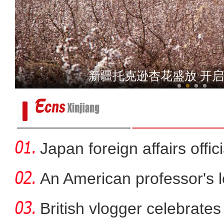
跟着花开游新疆 “赏花经济”
北京：《我的阿勒泰》非遗
Japan foreign affairs offi
An American professor's 
British vlogger celebrates