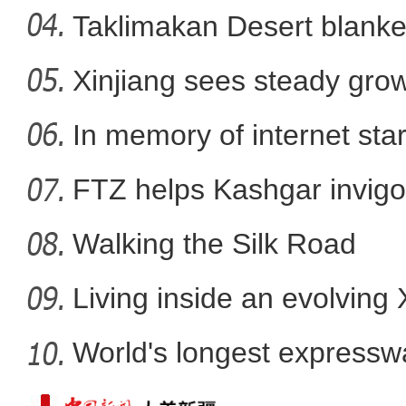
Taklimakan Desert blanke
Xinjiang sees steady gro
洪磊：新疆各族群众的安全感满意度
In memory of internet sta
FTZ helps Kashgar invigo
comm
Walking the Silk Road
Living inside an evolving
World's longest expressw