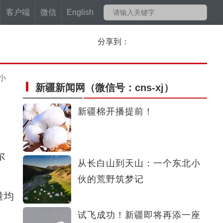
客户端
微信
English
分享到：
小
新疆新闻网
（微信号：cns-xj）
新疆棉开播提前！
尔
从长白山到天山：一个东北小
伙的荒野筑梦记
量均
试飞成功！新疆即将再添一座