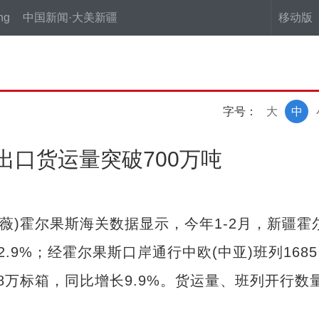
ng
中国新闻·大美新疆
移动版
字号：
大
中
出口货运量突破700万吨
韩琪薇)霍尔果斯海关数据显示，今年1-2月，新疆霍
.9%；经霍尔果斯口岸通行中欧(中亚)班列1685
.98万标箱，同比增长9.9%。货运量、班列开行数