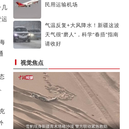
民用运输机场
十几
新疆在京举办驻华使节交流会 中外嘉宾共话发展与合作
货运
气温反复+大风降水！新疆这波
天气很“磨人”，科学“春捂”指南
海
请收好
通
视觉焦点
新疆乌恰：风雪夜牧民丢失56只羊 民辅警11小时连夜寻回
态
、
。
充
外
雪豹现身新疆库木塔格沙漠 警方联动紧急救助