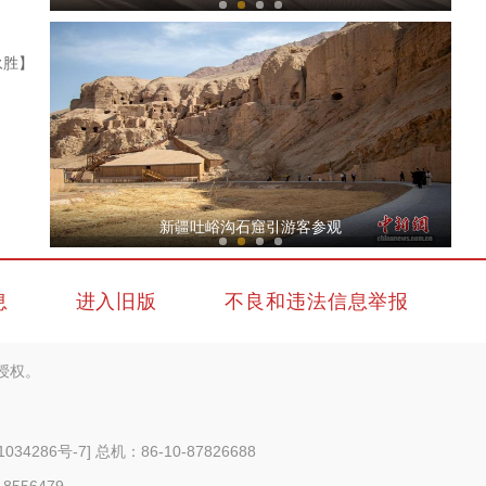
永胜】
洪磊：新疆各族群众的安全感满意度连续多年保持在99%以
上
新疆吐峪沟石窟引游客参观
息
进入旧版
不良和违法信息举报
授权。
新疆在京举办驻华使节交流会 中外嘉宾共话发展与合作
1034286号-7
] 总机：86-10-87826688