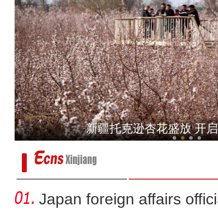
新疆在京举办驻华使节交流会 中
新疆托克逊杏花盛放 开
Japan foreign affairs offi