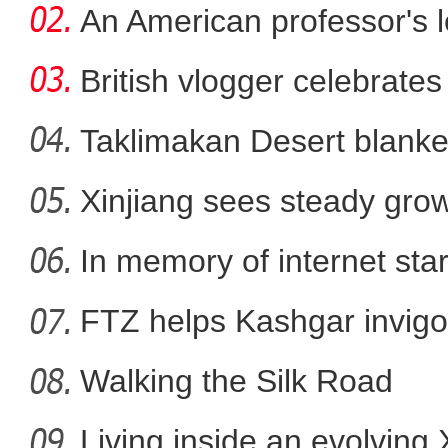
An American professor's 
British vlogger celebrates
Taklimakan Desert blanke
Xinjiang sees steady gro
陈小江：新疆人权状况 生活在这片土
In memory of internet sta
FTZ helps Kashgar invigo
comm
Walking the Silk Road
Living inside an evolving