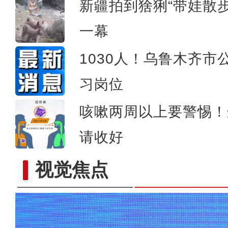
新疆拍到猞猁“带娃散
一幕
1030人！乌鲁木齐市
习岗位
咳嗽两周以上要警惕！
请收好
视觉焦点
雪豹现身新疆库木塔格沙漠 