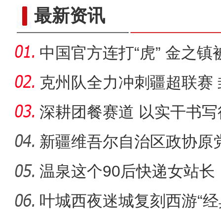
《新疆维吾尔自治区科技创新
最新资讯
中国官方连打“虎” 金之镇
开
克州队全力冲刺疆超联赛
倒计时
深耕团餐赛道 以实干书
新疆维吾尔自治区政协原
之镇被
温泉这个90后快递女站长
新疆奖章
叶城西夜迷城复刻西游“经