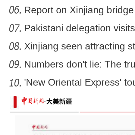
Report on Xinjiang bridg
sa
Pakistani delegation visit
Xinjiang seen attracting 
Numbers don't lie: The tr
'New Oriental Express' tou