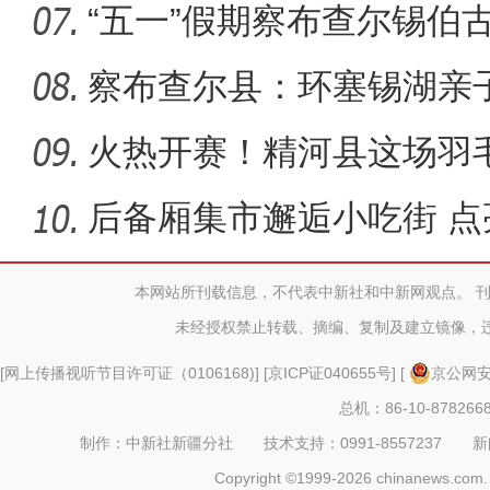
“五一”假期察布查尔锡伯古
察布查尔县：环塞锡湖亲子
一”假
火热开赛！精河县这场羽毛
后备厢集市邂逅小吃街 
济
本网站所刊载信息，不代表中新社和中新网观点。 
未经授权禁止转载、摘编、复制及建立镜像，
[
网上传播视听节目许可证（0106168)
] [
京ICP证040655号
] [
京公网安备
总机：86-10-878266
制作：中新社新疆分社 技术支持：0991-8557237 新闻热线：
Copyright ©1999-2026 chinanews.com. 