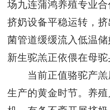
场九连蒲鸿养殖专业合
挤奶设备平稳运转，挤
菌管道缓缓流入低温储
新生驼羔正依偎在母驼
当前正值骆驼产羔
生产的黄金时节。养殖