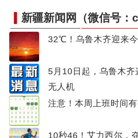
新疆新闻网
（微信号：cn
32℃！乌鲁木齐迎来
新疆乌恰：凌晨突降雨夹雪 
5月10日起，乌鲁木
无人机
注意！本周上班时间有
10秒46！艾力西尔，