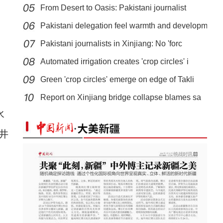
From Desert to Oasis: Pakistani journalist
Pakistani delegation feel warmth and developm
Pakistani journalists in Xinjiang: No 'forc
Automated irrigation creates 'crop circles' i
Green 'crop circles' emerge on edge of Takli
万余台现代农机亮相新疆国际农业机械博览会
Report on Xinjiang bridge collapse blames sa
水
井