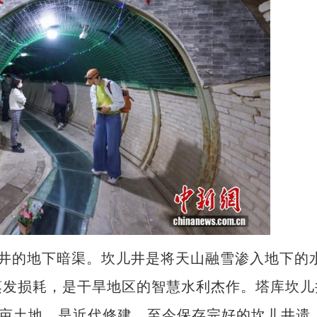
儿井的地下暗渠。坎儿井是将天山融雪渗入地下的
蒸发损耗，是干旱地区的智慧水利杰作。塔库坎儿
800亩土地，是近代修建、至今保存完好的坎儿井遗