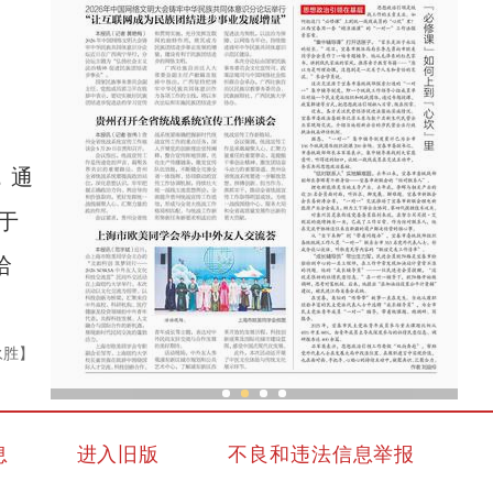
，通
于
哈
永胜】
”
共聚“此刻，新疆”中外博主记录新疆之美
息
进入旧版
不良和违法信息举报