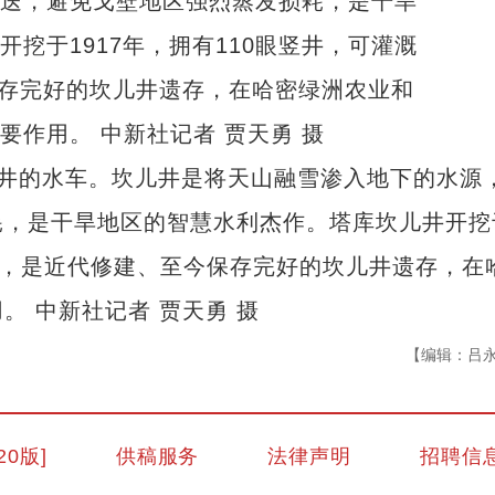
儿井的水车。坎儿井是将天山融雪渗入地下的水源
耗，是干旱地区的智慧水利杰作。塔库坎儿井开挖
亩土地，是近代修建、至今保存完好的坎儿井遗存，在
 中新社记者 贾天勇 摄
【编辑：吕
扎根新疆廿一载：探得亿吨矿种下“红石榴
20版]
供稿服务
法律声明
招聘信