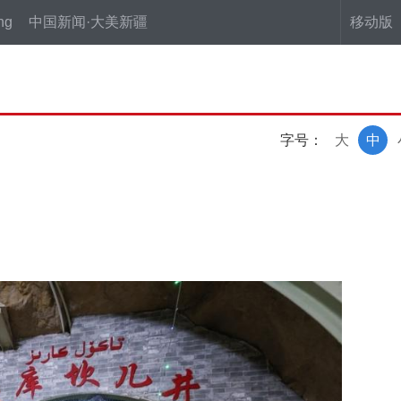
ng
中国新闻·大美新疆
移动版
字号：
大
中