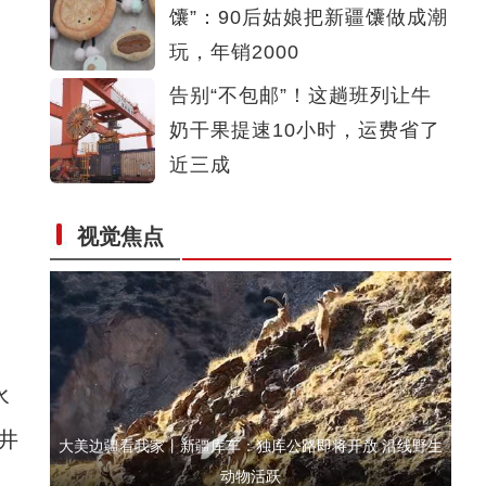
馕”：90后姑娘把新疆馕做成潮
第二届中国新疆民间艺术季在乌鲁木齐市启动
玩，年销2000
告别“不包邮”！这趟班列让牛
奶干果提速10小时，运费省了
近三成
视觉焦点
万余台现代农机亮相新疆国际农业机械博览会
水
井
大美边疆看我家丨新疆库车：独库公路即将开放 沿线野生
动物活跃