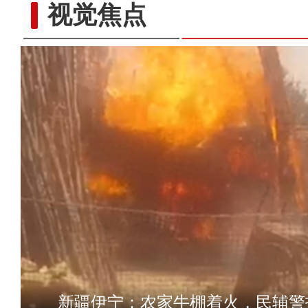
视觉焦点
沉浸式体验狙击手实
新疆伊宁：农家牛棚着火，民辅警