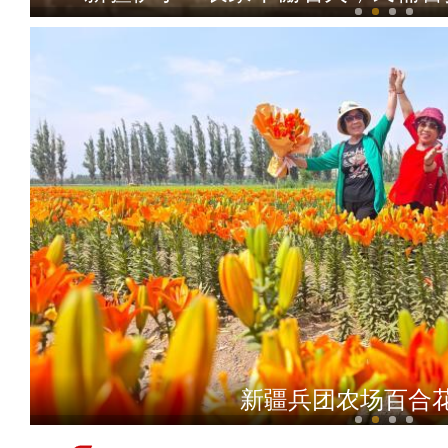
陈瑞峰：外出就业的新疆群众全部基于
存在所谓的“强制迁徙”
新疆兵团农场百合