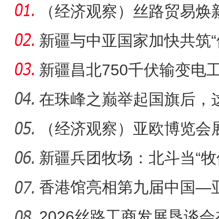
（经济观察）丝路贸易焕
显“科技范
新疆与中亚国家加快共筑“
新疆昌北750千伏输变电
能源开
在珠峰之巅举起国旗后，
想“集齐”
（经济观察）亚欧博览会
的中国
新疆兵团牧场：北斗当“牧倌
实
香港馆亮相第九届中国—亚
接”与
2026丝路工商发展恳谈