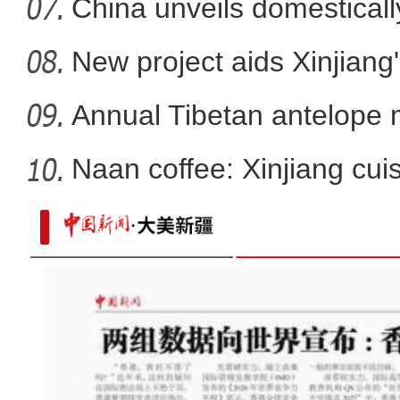
China unveils domestical
f
New project aids Xinjiang
Annual Tibetan antelope m
Naan coffee: Xinjiang cui
沉浸式体验狙击手实