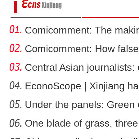
Comicomment: The making
narratives
Comicomment: How false 
Xin
Central Asian journalists: 
EconoScope | Xinjiang h
energ
Under the panels: Green 
炮制涉疆谎言，西方“造谣
more
One blade of grass, three 