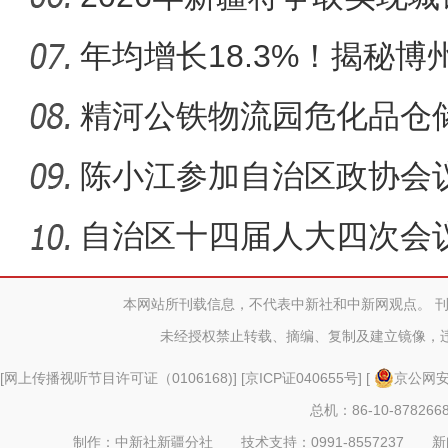
以上
年均增长18.3%！揭秘博
年
精河公铁物流园危化品仓
陈小江参加自治区政协会
自治区十四届人大四次会
会议
本网站所刊载信息，不代表中新社和中新网观点。 
未经授权禁止转载、摘编、复制及建立镜像，
[
网上传播视听节目许可证（0106168)
] [
京ICP证040655号
] [
京公网安备
总机：86-10-878266
制作：中新社新疆分社 技术支持：0991-8557237 新闻热线：