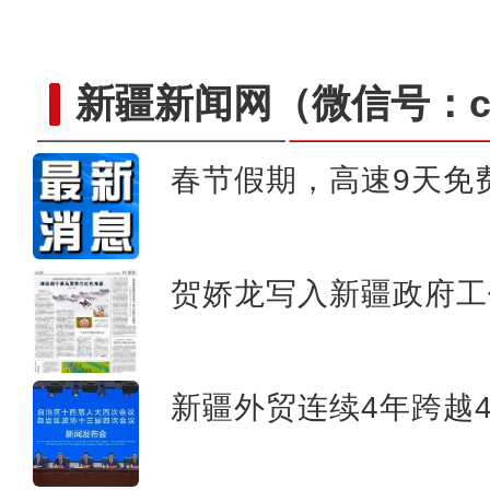
新疆新闻网
（微信号：cn
春节假期，高速9天免
塔克拉玛干北缘现冰裂奇观 罗布淖
贺娇龙写入新疆政府工
新疆外贸连续4年跨越