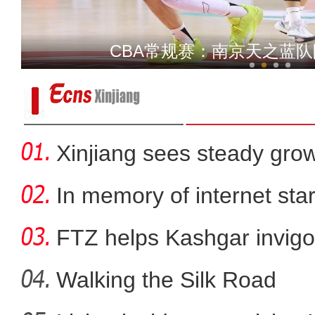
中国研制成功！高性能真空紫外
CBA常规赛：南京天之蓝
Xinjiang sees steady gro
In memory of internet sta
FTZ helps Kashgar invigo
comm
Walking the Silk Road