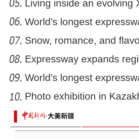
Living inside an evolving
塔克拉玛干北缘现冰裂奇观 罗布淖
World's longest expressw
Ti
Snow, romance, and flavor
Expressway expands regi
World's longest expressw
to
Photo exhibition in Kaza
fo
新疆乌恰持续降雪 交警