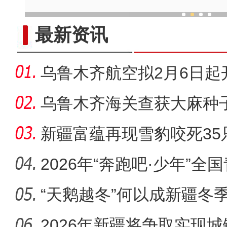
19省市去年援疆投入1
最新资讯
乌鲁木齐航空拟2月6日起
南通航
乌鲁木齐海关查获大麻种子
新疆富蕴再现雪豹咬死35
断与咬伤
2026年“奔跑吧·少年”
育大
“天鹅越冬”何以成新疆冬
2026年新疆将争取实现城