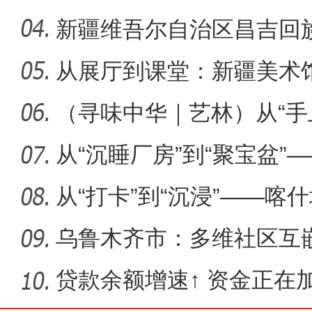
新疆维吾尔自治区昌吉回
党组副
从展厅到课堂：新疆美术
现代表
（寻味中华｜艺林）从“手
千年
从“沉睡厂房”到“聚宝盆”
从“打卡”到“沉浸”——喀
市
乌鲁木齐市：多维社区互
景
贷款余额增速↑ 资金正在