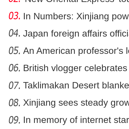
In Numbers: Xinjiang pow
Japan foreign affairs offi
An American professor's 
大美边疆看我家丨航拍伊
British vlogger celebrates
Taklimakan Desert blanke
Xinjiang sees steady gro
In memory of internet sta