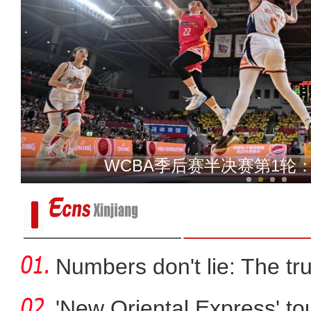
大美边疆看我家 | 艾兰盐湖：地处
WCBA季后赛半决赛第1轮
Numbers don't lie: The tr
'New Oriental Express' tou