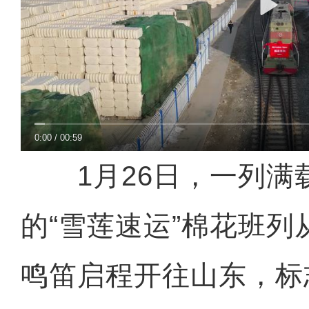
0:00
/
00:59
1月26日，一列满载
的“雪莲速运”棉花班
鸣笛启程开往山东，标