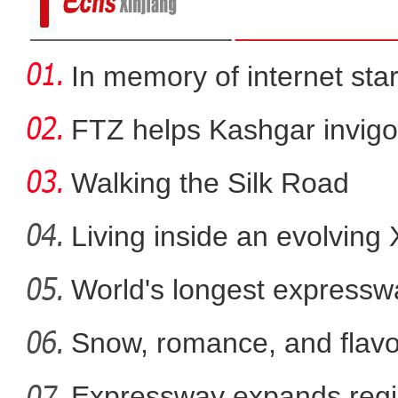
In memory of internet sta
FTZ helps Kashgar invigo
comm
Walking the Silk Road
Living inside an evolving
World's longest expressw
东部水晶产业西移新疆新和县 丽水
Ti
Snow, romance, and flavor
Expressway expands regi