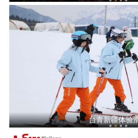
新疆乌鲁木齐养出南美白对虾
台青新疆体验