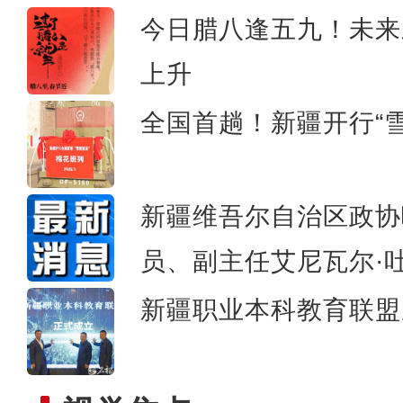
今日腊八逢五九！未来
东部水晶产业西移新疆新和县 丽水
上升
全国首趟！新疆开行“
新疆维吾尔自治区政协
员、副主任艾尼瓦尔·
新疆职业本科教育联盟