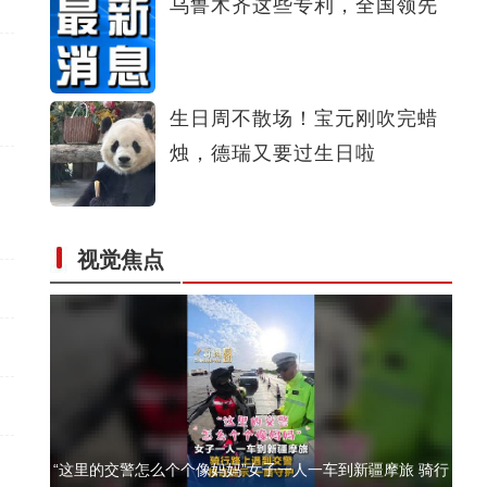
乌鲁木齐这些专利，全国领先
新疆轮台：车辆失控坠渠孕妇被困，民辅警用木板搭起“生
命桥”
生日周不散场！宝元刚吹完蜡
烛，德瑞又要过生日啦
新疆乌恰：三头骆驼深陷戈壁淤泥，警民合力两小时紧急施
视觉焦点
救
“这里的交警怎么个个像妈妈”女子一人一车到新疆摩旅 骑行