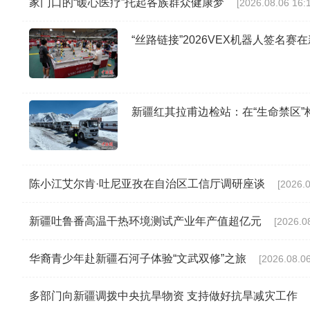
家门口的“暖心医疗”托起各族群众健康梦
[2026.08.06 16:
“丝路链接”2026VEX机器人签名赛
新疆红其拉甫边检站：在“生命禁区”构
陈小江艾尔肯·吐尼亚孜在自治区工信厅调研座谈
[2026.0
新疆吐鲁番高温干热环境测试产业年产值超亿元
[2026.0
华裔青少年赴新疆石河子体验“文武双修”之旅
[2026.08.06
多部门向新疆调拨中央抗旱物资 支持做好抗旱减灾工作