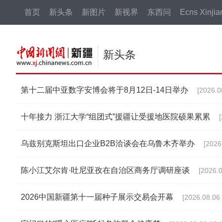
中新网
首页
新头条
新图片
新视界
东西问
Ecns Xinjia
新头条
第十二届中亚数字安博会将于8月12日-14日举办
[2026.0
十年接力 浙江大学“组团式”援疆让受援地医院硕果累累
乌兹别克斯坦出口企业B2B洽谈会在乌鲁木齐举办
[2026
陈小江艾尔肯·吐尼亚孜在自治区商务厅调研座谈
[2026.0
2026中国新疆第十一届种子展示交易会开幕
[2026.08.06 