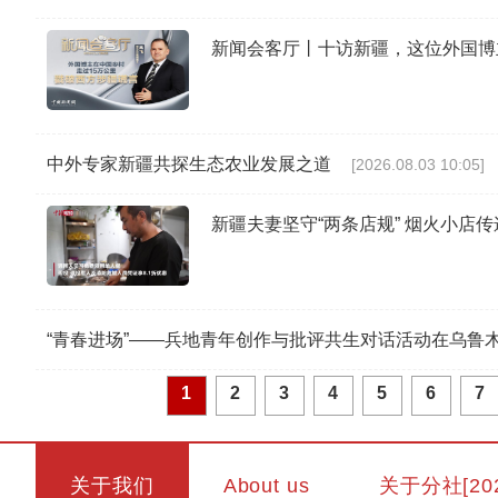
新闻会客厅丨十访新疆，这位外国博
中外专家新疆共探生态农业发展之道
[2026.08.03 10:05]
新疆夫妻坚守“两条店规” 烟火小店
“青春进场”——兵地青年创作与批评共生对话活动在乌鲁
1
2
3
4
5
6
7
关于我们
About us
关于分社[20