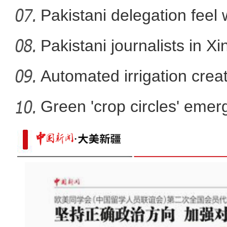
Pakistani delegation feel
developm
Pakistani journalists in Xi
Automated irrigation create
Green 'crop circles' emer
太好听！新疆导游迪丽的真情