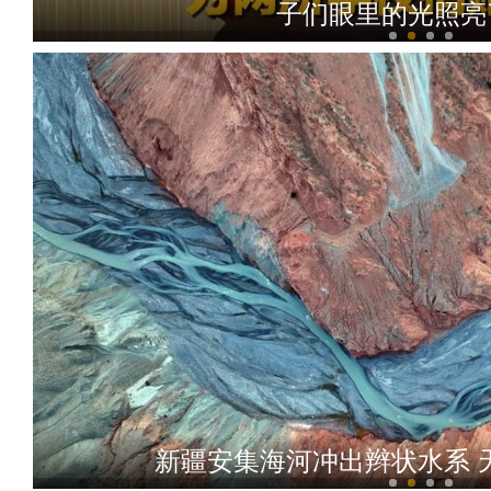
子们眼里的光照亮
2026中国环塔国际拉力赛收车 外籍
新疆安集海河冲出辫状水系 