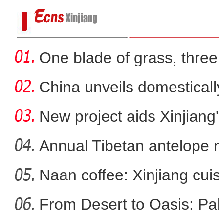
One blade of grass, three 
China unveils domestical
f
New project aids Xinjiang
Annual Tibetan antelope m
Naan coffee: Xinjiang cui
突尼斯青年：新疆是一个可以
From Desert to Oasis: Paki