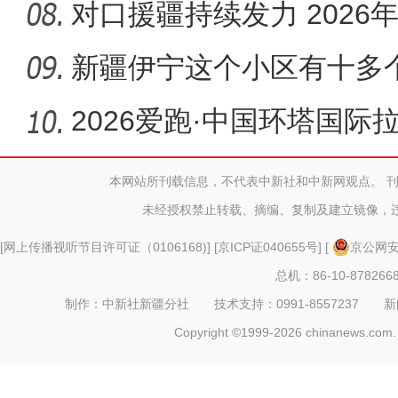
通报
对口援疆持续发力 202
航包机抵
新疆伊宁这个小区有十多
认“老迪”
2026爱跑·中国环塔国际
本网站所刊载信息，不代表中新社和中新网观点。 
未经授权禁止转载、摘编、复制及建立镜像，
[
网上传播视听节目许可证（0106168)
] [
京ICP证040655号
] [
京公网安备
总机：86-10-878266
制作：中新社新疆分社 技术支持：0991-8557237 新闻热线：
Copyright ©1999-2026 chinanews.com. 