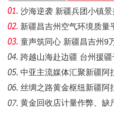
沙海逆袭 新疆兵团小镇景
新疆昌吉州空气环境质量
测记录
童声筑同心 新疆昌吉州9
唱给你
跨越山海赴边疆 台州援
能受援地
中亚主流媒体汇聚新疆阿
丝绸之路黄金枢纽新疆阿
中心
黄金回收店计量作弊、缺