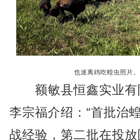
也迷离鸡吃蝗虫照片。
额敏县恒鑫实业有
李宗福介绍：“首批治
战经验，第二批在投放