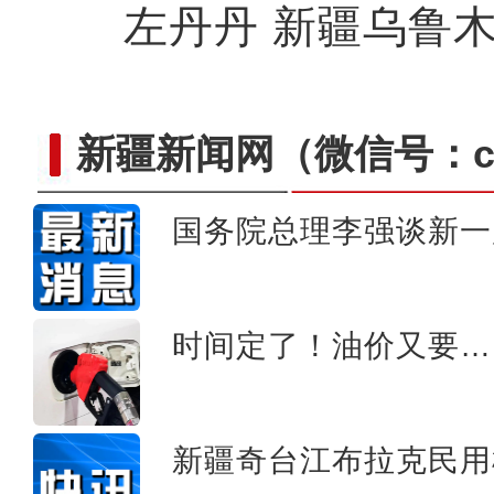
左丹丹 新疆乌鲁木
新疆新闻网
（微信号：cn
国务院总理李强谈新一
新疆英吉沙县17万亩
时间定了！油价又要…
新疆奇台江布拉克民用