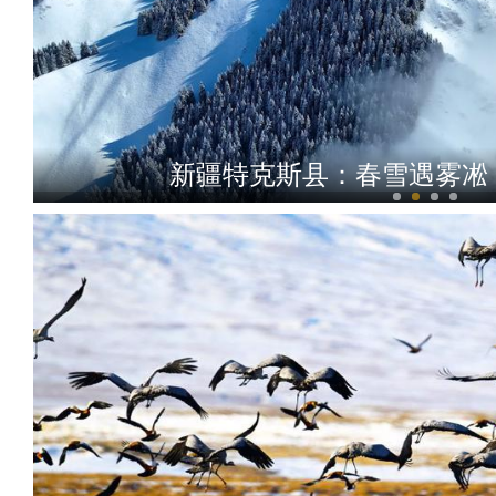
新疆特克斯县：春雪遇雾凇