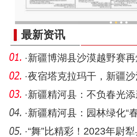
新疆传统民族乐器走
最新资讯
·
新疆博湖县沙漠越野赛再燃
版“速
·
夜宿塔克拉玛干，新疆沙漠
·
新疆精河县：不负春光添
时
·
新疆精河县：园林绿化“
·
“舞”比精彩！2023年尉