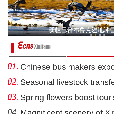
新疆库车市：“红马甲”贴
新疆巴音布鲁克湿地冰
Chinese bus makers expo
energy ve
Seasonal livestock transfer
Spring flowers boost touri
Magnificent scenery of Xi