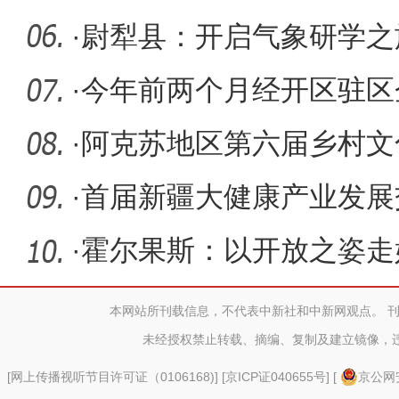
啦！
·
尉犁县：开启气象研学之
力
·
今年前两个月经开区驻区
同期增加
·
阿克苏地区第六届乡村文
坪县杏花
·
首届新疆大健康产业发展
办
·
霍尔果斯：以开放之姿走
本网站所刊载信息，不代表中新社和中新网观点。 
未经授权禁止转载、摘编、复制及建立镜像，
[
网上传播视听节目许可证（0106168)
] [
京ICP证040655号
] [
京公网安