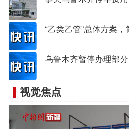
“乙类乙管”总体方案
乌鲁木齐暂停办理部分
视觉焦点
新疆和田市：元旦临近鲜花俏