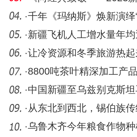
演
·
千年《玛纳斯》焕新演绎
·
新疆飞机人工增水量年均近
山天池蓄
·
让冷资源和冬季旅游热起
什”
·
8800吨茶叶精深加工产
行“云”开放展
·
中国新疆至乌兹别克斯坦
·
从东北到西北，锡伯族传
有序传承
·
乌鲁木齐今年粮食作物种