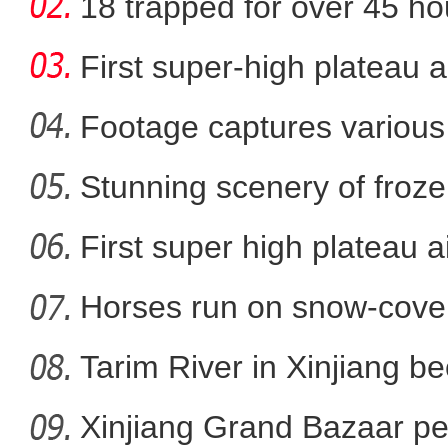
cotton
18 trapped for over 45 ho
gold
First super-high plateau 
Footage captures various 
in
Stunning scenery of froze
新疆博州：玉琢银装
First super high plateau a
Horses run on snow-covere
Tarim River in Xinjiang b
Xinjiang Grand Bazaar ped