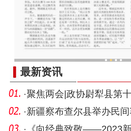
新疆戈壁滩“设施农业
最新资讯
·
聚焦两会|政协尉犁县第
会议开幕
·
新疆察布查尔县举办民间
·
《向经典致敬——2023