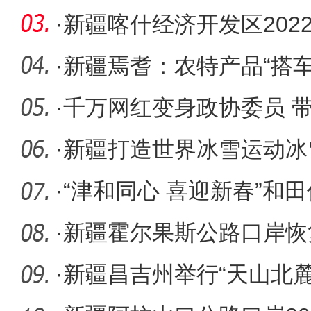
·
新疆喀什经济开发区202
846家 同比
·
新疆焉耆：农特产品“搭车
添年味
·
千万网红变身政协委员 带
来
·
新疆打造世界冰雪运动冰
在？
·
“津和同心 喜迎新春”和
开幕
·
新疆霍尔果斯公路口岸恢
批出入境
·
新疆昌吉州举行“天山北