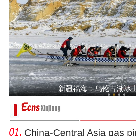
中哈霍尔果斯公路口岸恢复客
新疆福海：乌伦古湖冰
China-Central Asia gas pi