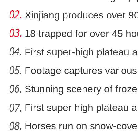
Xinjiang produces over 9
cotton
18 trapped for over 45 ho
gold
First super-high plateau 
Footage captures various 
和若铁路首次迎
in
Stunning scenery of froze
First super high plateau a
Horses run on snow-covere