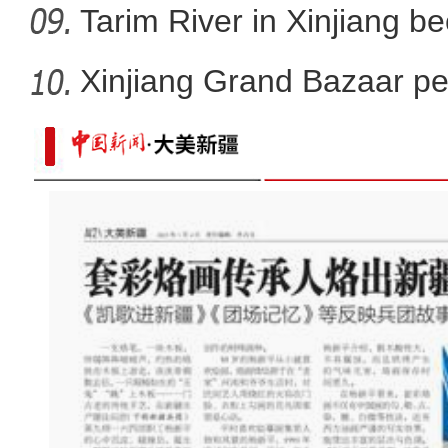
Tarim River in Xinjiang b
Xinjiang Grand Bazaar ped
新疆乌伦古湖上演冰