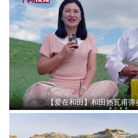
【爱在和田】和田热瓦甫弹