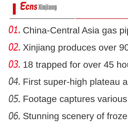
China-Central Asia gas pi
Xinjiang produces over 9
cotton
18 trapped for over 45 ho
gold
First super-high plateau 
Footage captures various 
新疆乌伦古湖上演冰
in
Stunning scenery of froze