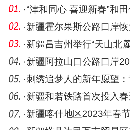
·
“津和同心 喜迎新春”和
开幕
·
新疆霍尔果斯公路口岸恢
批出入境
·
新疆昌吉州举行“天山北
介会
·
新疆阿拉山口公路口岸20
创历史“
·
刺绣追梦人的新年愿望：
双手“绣
·
新疆和若铁路首次投入春
·
新疆喀什地区2023年春