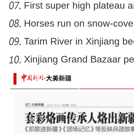
First super high plateau a
Horses run on snow-covere
Tarim River in Xinjiang b
Xinjiang Grand Bazaar ped