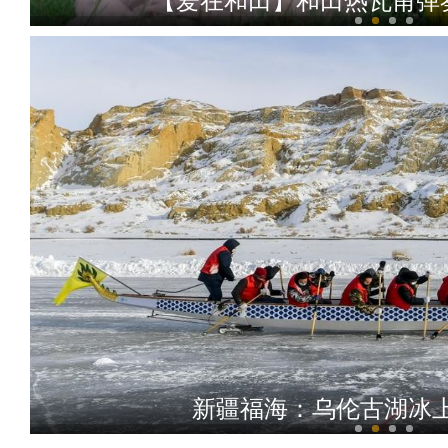
中哈霍尔果斯公路口岸恢复客
和若铁路首次迎
新疆福海县：乌伦古湖冰川鱼