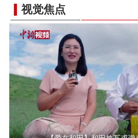
视觉焦点
【爱在和田】和田热瓦甫弹