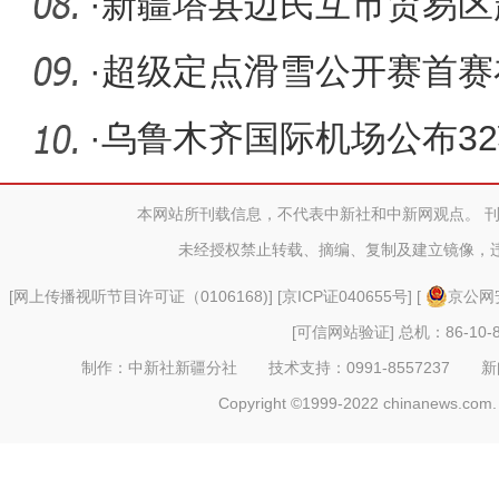
筹备中
·
新疆塔县边民互市贸易区
合作协议
·
超级定点滑雪公开赛首赛
·
乌鲁木齐国际机场公布32
客春运路
本网站所刊载信息，不代表中新社和中新网观点。 
未经授权禁止转载、摘编、复制及建立镜像，
[
网上传播视听节目许可证（0106168)
] [
京ICP证040655号
] [
京公网安
[可信网站验证]
总机：86-10-8
制作：中新社新疆分社 技术支持：0991-8557237 新闻热线：
Copyright ©1999-2022 chinanews.com. 